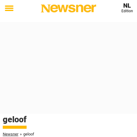
NL
Edition
Toggle
menu
geloof
Newsner
»
geloof