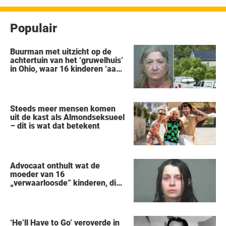
Populair
Buurman met uitzicht op de
achtertuin van het ‘gruwelhuis’
in Ohio, waar 16 kinderen ‘aan
hun lot werden overgelaten’,
vertelt alles wat hij heeft
gezien
Steeds meer mensen komen
uit de kast als Almondseksueel
– dit is wat dat betekent
Advocaat onthult wat de
moeder van 16
„verwaarloosde” kinderen, die
uit een huis in Ohio werden
gered, als eerste zei na haar
arrestatie
‘He’ll Have to Go’ veroverde in