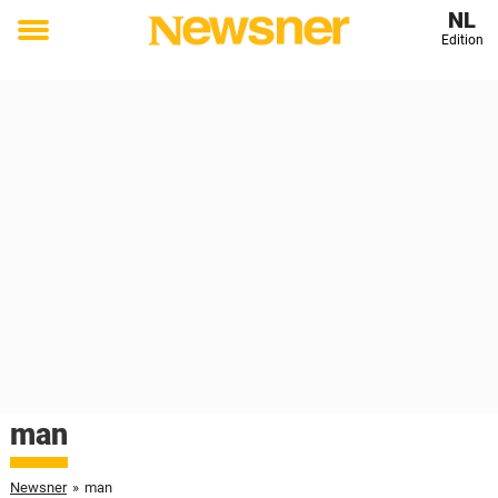
NL
Edition
Toggle
menu
man
Newsner
»
man