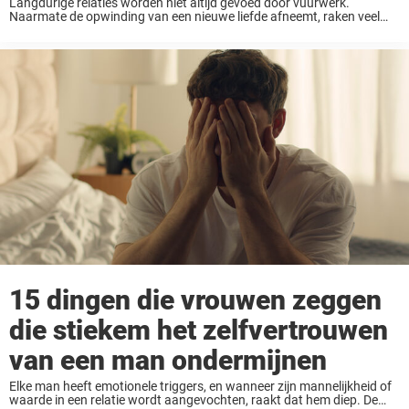
Langdurige relaties worden niet altijd gevoed door vuurwerk.
Naarmate de opwinding van een nieuwe liefde afneemt, raken veel
stellen gewend aan een routine die comfortabel is, maar niet altijd
even passionele. Sommige partners accepteren deze ...
15 dingen die vrouwen zeggen
die stiekem het zelfvertrouwen
van een man ondermijnen
Elke man heeft emotionele triggers, en wanneer zijn mannelijkheid of
waarde in een relatie wordt aangevochten, raakt dat hem diep. De