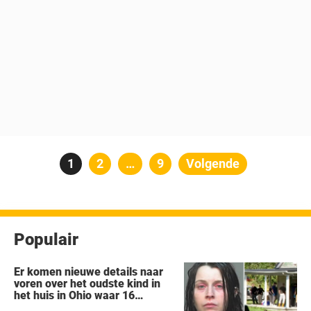
Berichten
Pagina
1
Pagina
2
…
Pagina
9
Volgende
paginering
Populair
Er komen nieuwe details naar
voren over het oudste kind in
het huis in Ohio waar 16
kinderen werden achtergelaten