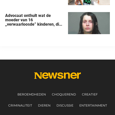
Advocaat onthult wat de
moeder van 16
„verwaarloosde” kinderen, die
uit een huis in Ohio werden
gered, als eerste zei na haar
arrestatie
BEROEMDHEDEN
CHOQUEREND
CREATIEF
CRIMINALITEIT
DIEREN
DISCUSSIE
ENTERTAINMENT