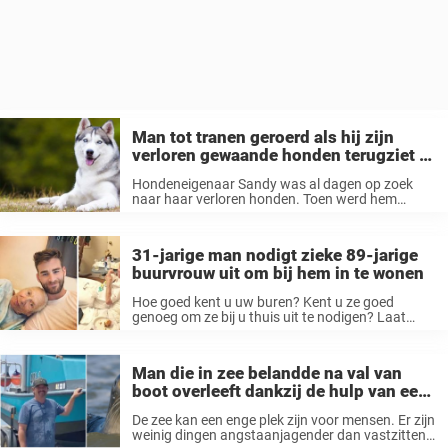
Man tot tranen geroerd als hij zijn
verloren gewaande honden terugziet in
het asiel
Hondeneigenaar Sandy was al dagen op zoek
naar haar verloren honden. Toen werd hem
verteld dat ze in het plaatselijke dierenasiel
konden zijn. Hun krachtige reünie was dan ook
bijzonder ontroerend. In de herfst van ...
31-jarige man nodigt zieke 89-jarige
buurvrouw uit om bij hem in te wonen
Hoe goed kent u uw buren? Kent u ze goed
genoeg om ze bij u thuis uit te nodigen? Laat
staan om ze uit te nodigen om bij u te komen
inwonen? In 2013 kwam ...
Man die in zee belandde na val van
boot overleeft dankzij de hulp van een
zeehond
De zee kan een enge plek zijn voor mensen. Er zijn
weinig dingen angstaanjagender dan vastzitten