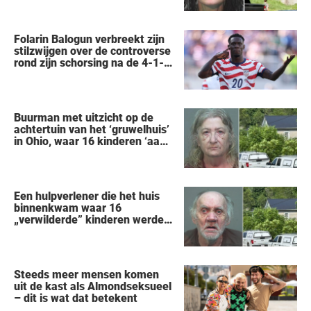
om weg te kwijnen als
‘verwilderde dieren’
Folarin Balogun verbreekt zijn
stilzwijgen over de controverse
rond zijn schorsing na de 4-1-
nederlaag van de VS tegen
België op het WK
Buurman met uitzicht op de
achtertuin van het ‘gruwelhuis’
in Ohio, waar 16 kinderen ‘aan
hun lot werden overgelaten’,
vertelt alles wat hij heeft
gezien
Een hulpverlener die het huis
binnenkwam waar 16
„verwilderde” kinderen werden
gered, vertelt wat hij zag
Steeds meer mensen komen
uit de kast als Almondseksueel
– dit is wat dat betekent