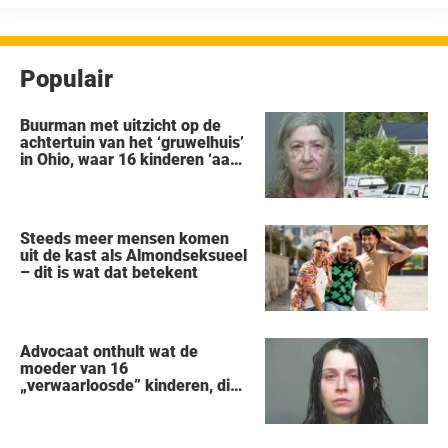
kondigde de oprichter van Facebook een privacygerichte ...
Populair
Buurman met uitzicht op de
achtertuin van het ‘gruwelhuis’
in Ohio, waar 16 kinderen ‘aan
hun lot werden overgelaten’,
vertelt alles wat hij heeft
gezien
Steeds meer mensen komen
uit de kast als Almondseksueel
– dit is wat dat betekent
Advocaat onthult wat de
moeder van 16
„verwaarloosde” kinderen, die
uit een huis in Ohio werden
gered, als eerste zei na haar
arrestatie