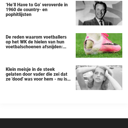
‘He’ll Have to Go’ veroverde in
1960 de country- en
pophitlijsten
De reden waarom voetballers
op het WK de hielen van hun
voetbalschoenen afsnijden:
een vreemde trend
Klein meisje in de steek
gelaten door vader die zei dat
ze 'dood' was voor hem - nu is
ze een beroemde actrice