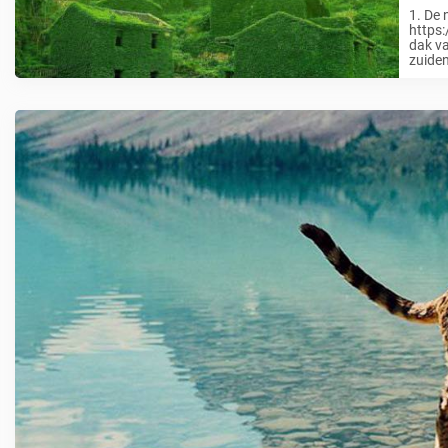
1. De 
https
dak va
zuiden