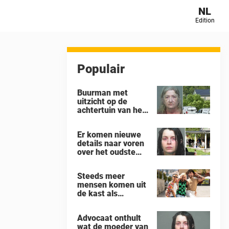
NL
Edition
Populair
Buurman met
uitzicht op de
achtertuin van het
‘gruwelhuis’ in
Ohio, waar 16
Er komen nieuwe
kinderen ‘aan hun
details naar voren
lot werden
over het oudste
overgelaten’,
kind in het huis in
vertelt alles wat hij
Ohio waar 16
heeft gezien
Steeds meer
kinderen werden
mensen komen uit
achtergelaten om
de kast als
weg te kwijnen als
Almondseksueel –
‘verwilderde
dit is wat dat
dieren’
Advocaat onthult
betekent
wat de moeder van