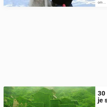
om ...
30 
je 