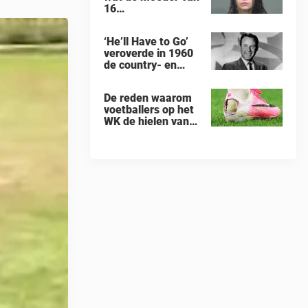
16
„verwaarloosde”
kinderen, die uit
‘He’ll Have to Go’
een huis in Ohio
veroverde in 1960
werden gered, als
de country- en
eerste zei na haar
pophitlijsten
arrestatie
De reden waarom
voetballers op het
WK de hielen van
hun
voetbalschoenen
afsnijden: een
vreemde trend