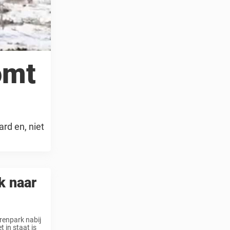
omt
rd en, niet
k naar
erenpark nabij
t in staat is