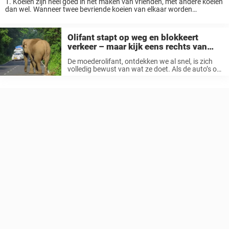
1. Koeien zijn heel goed in het maken van vrienden, met andere koeien
dan wel. Wanneer twee bevriende koeien van elkaar worden
gescheiden ervaren ze zeer veel angstgevoelens. 2. Eekhoorns
adopteren vaak andere dieren waar ...
Olifant stapt op weg en blokkeert
verkeer – maar kijk eens rechts van
haar … ik glimlachte van oor tot oor!
De moederolifant, ontdekken we al snel, is zich
volledig bewust van wat ze doet. Als de auto’s op
veilige afstand zijn, lijkt ze rechts in de bosjes en
bomen naar haar te kijken, alsof ze ...