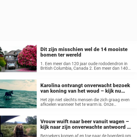
Dit zijn misschien wel de 14 mooiste
bomen ter wereld
1. Een meer dan 120 jaar oude rododendron in
British Columbia, Canada 2. Een meer dan 140
jaar oude Japanse blauweregen in Ashikaga
Flower Park, Japan 3. Winderige bomen gevormd
door de winden van Antarctica ...
Karolina ontvangt onverwacht bezoek
van koning van het woud – kijk nu
wanneer het dichterbij komt
Het zijn niet slechts mensen die zich graag even
afkoelen wanneer het te warm is. Onze
viervoetige vrienden nemen zelf ook graag een
dipje in het water wanneer ze het te warm
hebben door de ...
Vrouw wuift naar beer vanuit wagen –
kijk naar zijn onverwachte antwoord 1
seconde later
Bezoekers komen af en toe naar de boerderij om