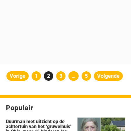
Berichten
Vorige
Pagina
1
Pagina
2
Pagina
3
…
Pagina
5
Volgende
paginering
Populair
Buurman met uitzicht op de
achtertuin van het ‘gruwelhuis’