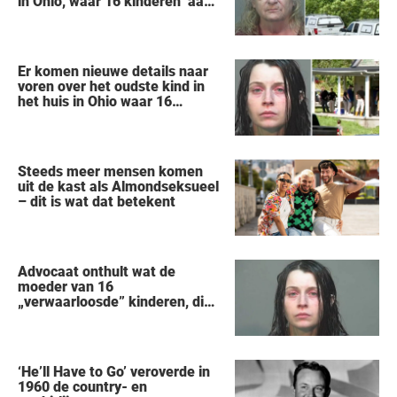
in Ohio, waar 16 kinderen ‘aan
hun lot werden overgelaten’,
vertelt alles wat hij heeft
gezien
Er komen nieuwe details naar
voren over het oudste kind in
het huis in Ohio waar 16
kinderen werden achtergelaten
om weg te kwijnen als
‘verwilderde dieren’
Steeds meer mensen komen
uit de kast als Almondseksueel
– dit is wat dat betekent
Advocaat onthult wat de
moeder van 16
„verwaarloosde” kinderen, die
uit een huis in Ohio werden
gered, als eerste zei na haar
arrestatie
‘He’ll Have to Go’ veroverde in
1960 de country- en