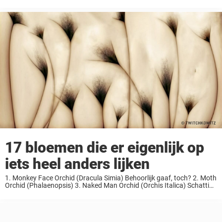
werd bloed afgenomen waaruit werd vastgesteld dat ze een Bourbon
virus ...
17 bloemen die er eigenlijk op
iets heel anders lijken
1. Monkey Face Orchid (Dracula Simia) Behoorlijk gaaf, toch? 2. Moth
Orchid (Phalaenopsis) 3. Naked Man Orchid (Orchis Italica) Schattige
kleine mannetjes ? 4. Hooker’s Lips (Psychotria Elata) 5. Dancing
Girls (Impatiens Bequaertii) 6. Laughing Bumble ...