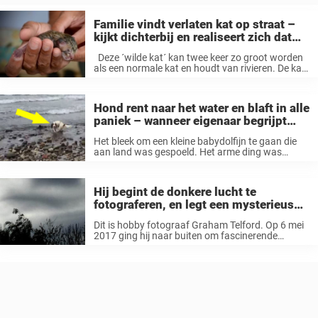
Familie vindt verlaten kat op straat –
kijkt dichterbij en realiseert zich dat
het geen gewone kat is
Deze ´wilde kat´ kan twee keer zo groot worden
als een normale kat en houdt van rivieren. De kat
leeft vooral van de jacht op vissen, vandaar zijn
naam. Volgens Wikipedia, is “de
viskat¨ (Prionailurus viverrinus) ...
Hond rent naar het water en blaft in alle
paniek – wanneer eigenaar begrijpt
waarom, breekt mijn hart
Het bleek om een kleine babydolfijn te gaan die
aan land was gespoeld. Het arme ding was
hulpeloos en niet in staat om terug in de oceaan
te zwemmen. Het was duidelijk dat de dolfijn ...
Hij begint de donkere lucht te
fotograferen, en legt een mysterieus
detail vast wat veel mensen tot
Dit is hobby fotograaf Graham Telford. Op 6 mei
waanzin drijft
2017 ging hij naar buiten om fascinerende
bewegingen in de lucht te fotograferen. Het leek
alsof een grote storm zijn kant op kwam. Hij nam
uiteindelijk ...