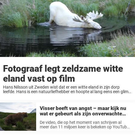
Fotograaf legt zeldzame witte
eland vast op film
Hans Nilsson uit Zweden wist dat er een witte eland in zijn dorp
leefde. Hans is een natuurliefhebber en hoopte al lang eens een glimp
op te vangen van het majestueuze beest. Op donderdag kreeg ...
Visser beeft van angst – maar kijk nu
wat er gebeurt als zijn onverwachte
gast zich omdraait
De video, die op het moment van schrijven al
meer dan 11 miljoen keer is bekeken op YouTube,
toont een visser en een onverwachte bezoeker.