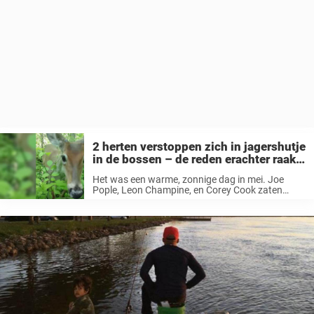
2 herten verstoppen zich in jagershutje
in de bossen – de reden erachter raakt
iedereen
Het was een warme, zonnige dag in mei. Joe
Pople, Leon Champine, en Corey Cook zaten
stilletjes in het bos en wachtten. Ze waren op
kalkoenenjacht – maar een heel ander dier
verscheen voor hun ...