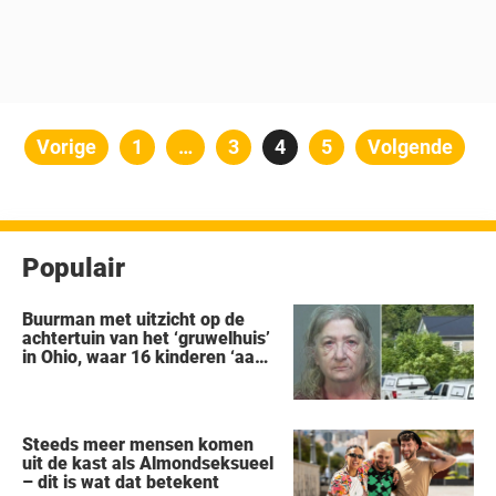
Berichten
Vorige
Pagina
1
…
Pagina
3
Pagina
4
Pagina
5
Volgende
paginering
Populair
Buurman met uitzicht op de
achtertuin van het ‘gruwelhuis’
in Ohio, waar 16 kinderen ‘aan
hun lot werden overgelaten’,
vertelt alles wat hij heeft
gezien
Steeds meer mensen komen
uit de kast als Almondseksueel
– dit is wat dat betekent