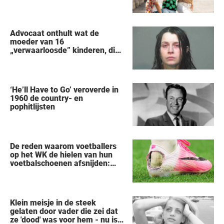
Advocaat onthult wat de
moeder van 16
„verwaarloosde” kinderen, die
uit een huis in Ohio werden
gered, als eerste zei na haar
arrestatie
‘He’ll Have to Go’ veroverde in
1960 de country- en
pophitlijsten
De reden waarom voetballers
op het WK de hielen van hun
voetbalschoenen afsnijden:
een vreemde trend
Klein meisje in de steek
gelaten door vader die zei dat
ze 'dood' was voor hem - nu is