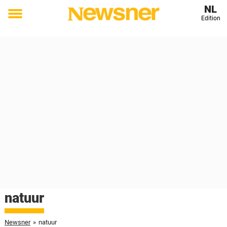
NL
Edition
Toggle
menu
natuur
Newsner
»
natuur