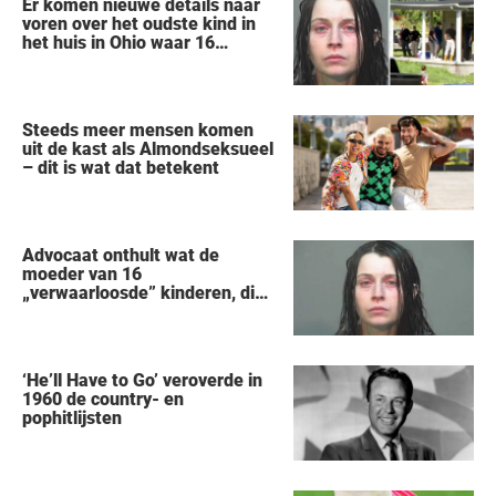
Er komen nieuwe details naar
voren over het oudste kind in
het huis in Ohio waar 16
kinderen werden achtergelaten
om weg te kwijnen als
‘verwilderde dieren’
Steeds meer mensen komen
uit de kast als Almondseksueel
– dit is wat dat betekent
Advocaat onthult wat de
moeder van 16
„verwaarloosde” kinderen, die
uit een huis in Ohio werden
gered, als eerste zei na haar
arrestatie
‘He’ll Have to Go’ veroverde in
1960 de country- en
pophitlijsten