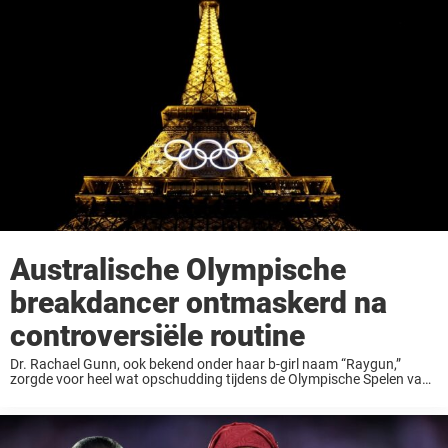
de Olympische Winterspelen op dinsdag
dat Sturla Holm Lägreid, die ...
Australische Olympische
breakdancer ontmaskerd na
controversiële routine
Dr. Rachael Gunn, ook bekend onder haar b-girl naam “Raygun,”
zorgde voor heel wat opschudding tijdens de Olympische Spelen van
2024 in Parijs met haar optreden in het breaking evenement. Haar
routines, die haar nul ...