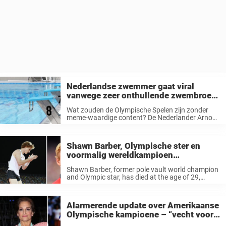
Nederlandse zwemmer gaat viral
vanwege zeer onthullende zwembroek
op Olympische Spelen
Wat zouden de Olympische Spelen zijn zonder
meme-waardige content? De Nederlander Arno
Kamminga deed mee aan de 100 meter
schoolslag bij de mannen tijdens zwemdag 1 en
wist de sociale media te boeien met zijn ...
Shawn Barber, Olympische ster en
voormalig wereldkampioen
polsstokspringen, op 29-jarige leeftijd
Shawn Barber, former pole vault world champion
overleden
and Olympic star, has died at the age of 29,
according to tragic reports. Zijn agent heeft aan
Associated Press verklaard dat de atleet op
woensdag 17 januari 2024 ...
Alarmerende update over Amerikaanse
Olympische kampioene – “vecht voor
haar leven” op ICU