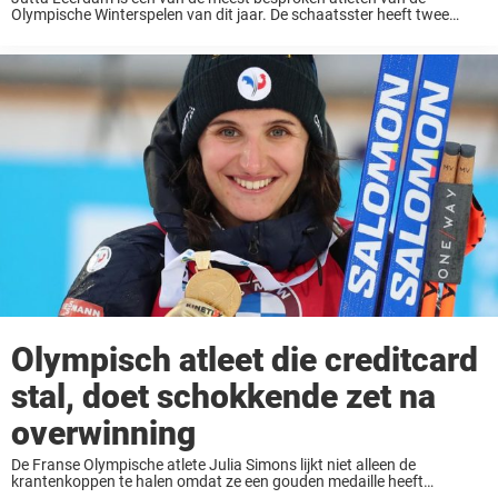
Olympische Winterspelen van dit jaar. De schaatsster heeft twee
medailles gewonnen, een gouden en een zilveren, tijdens de Spelen in
Italië, maar dat is ...
Olympisch atleet die creditcard
stal, doet schokkende zet na
overwinning
De Franse Olympische atlete Julia Simons lijkt niet alleen de
krantenkoppen te halen omdat ze een gouden medaille heeft