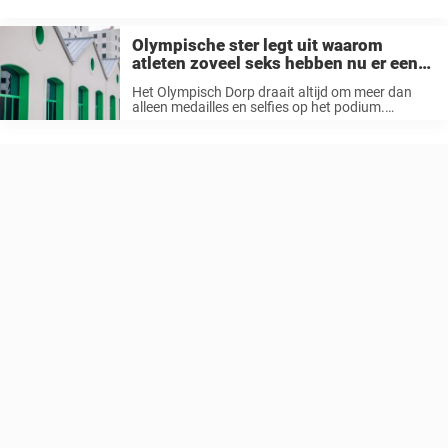
Winterspelen van dit jaar. Gu, geboren in de VS, maar nu ...
Olympische ster legt uit waarom
atleten zoveel seks hebben nu er een
grote verandering is doorgevoerd in de
Het Olympisch Dorp draait altijd om meer dan
bedden
alleen medailles en selfies op het podium.
Natuurlijk komen ’s werelds beste atleten hier
samen om te strijden, maar zodra de camera’s
uitgaan en de wedstrijden voor ...