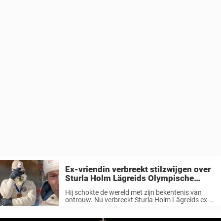
Ex-vriendin verbreekt stilzwijgen over
Sturla Holm Lägreids Olympische
schok
Hij schokte de wereld met zijn bekentenis van
ontrouw. Nu verbreekt Sturla Holm Lägreids ex-
vriendin de stilte. “Het doet pijn”, zegt ze. Het was
na de afstandwedstrijd in biatonskiën tijdens