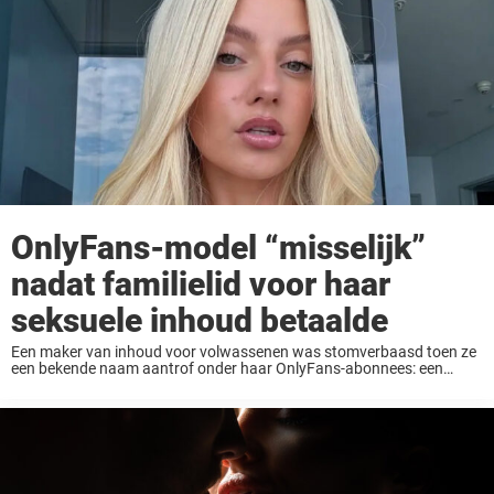
OnlyFans-model “misselijk”
nadat familielid voor haar
seksuele inhoud betaalde
Een maker van inhoud voor volwassenen was stomverbaasd toen ze
een bekende naam aantrof onder haar OnlyFans-abonnees: een
naast familielid dat stiekem voor haar expliciete inhoud had betaald,
waardoor ze zich “misselijk” voelde. Net als ...