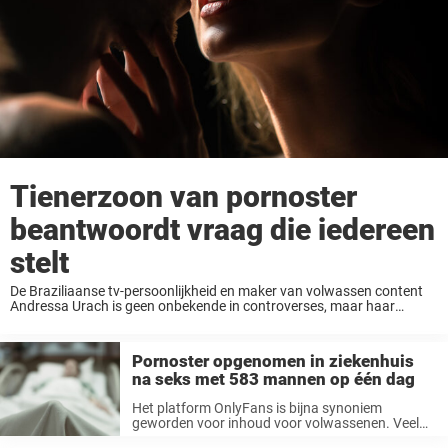
Tienerzoon van pornoster
beantwoordt vraag die iedereen
stelt
De Braziliaanse tv-persoonlijkheid en maker van volwassen content
Andressa Urach is geen onbekende in controverses, maar haar
laatste onthulling heeft het internet weer helemaal in vuur en vlam
gezet. Urach, die expliciete content deelt op ...
Pornoster opgenomen in ziekenhuis
na seks met 583 mannen op één dag
Het platform OnlyFans is bijna synoniem
geworden voor inhoud voor volwassenen. Veel
makers van dat platform hebben de