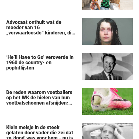
Advocaat onthult wat de
moeder van 16
„verwaarloosde” kinderen, die
uit een huis in Ohio werden
gered, als eerste zei na haar
arrestatie
‘He’ll Have to Go’ veroverde in
1960 de country- en
pophitlijsten
De reden waarom voetballers
op het WK de hielen van hun
voetbalschoenen afsnijden:
een vreemde trend
Klein meisje in de steek
gelaten door vader die zei dat
ze 'dood' was voor hem - nu is