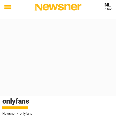
NL
Edition
Toggle
menu
onlyfans
Newsner
»
onlyfans