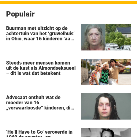
Populair
Buurman met uitzicht op de
achtertuin van het ‘gruwelhuis’
in Ohio, waar 16 kinderen ‘aan
hun lot werden overgelaten’,
vertelt alles wat hij heeft
gezien
Steeds meer mensen komen
uit de kast als Almondseksueel
– dit is wat dat betekent
Advocaat onthult wat de
moeder van 16
„verwaarloosde” kinderen, die
uit een huis in Ohio werden
gered, als eerste zei na haar
arrestatie
‘He’ll Have to Go’ veroverde in