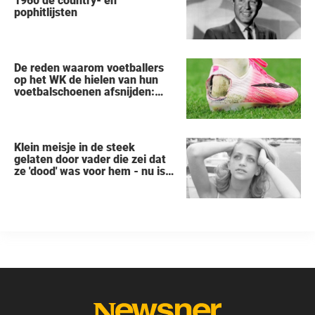
1960 de country- en
pophitlijsten
De reden waarom voetballers
op het WK de hielen van hun
voetbalschoenen afsnijden:
een vreemde trend
Klein meisje in de steek
gelaten door vader die zei dat
ze 'dood' was voor hem - nu is
ze een beroemde actrice