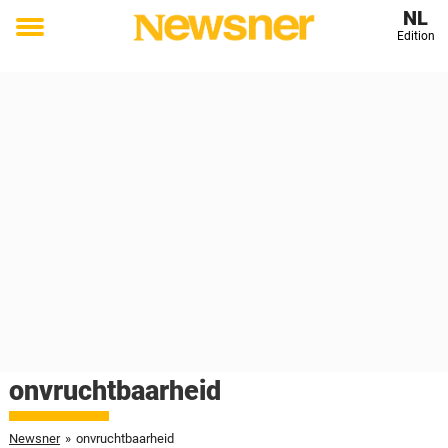
NL
Edition
Toggle
menu
onvruchtbaarheid
Newsner
»
onvruchtbaarheid