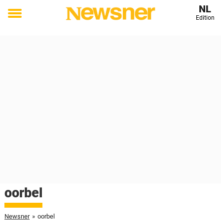
NL
Edition
Toggle
menu
oorbel
Newsner
»
oorbel