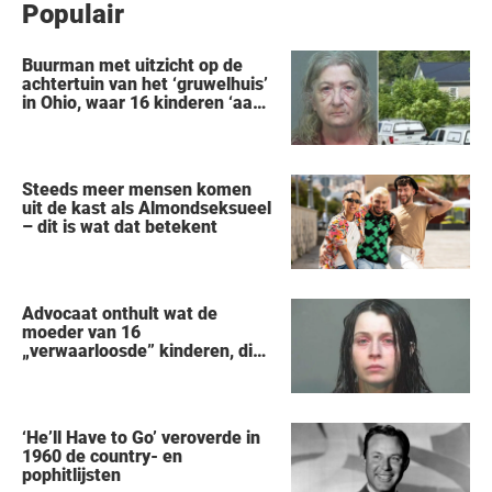
Populair
Buurman met uitzicht op de
achtertuin van het ‘gruwelhuis’
in Ohio, waar 16 kinderen ‘aan
hun lot werden overgelaten’,
vertelt alles wat hij heeft
gezien
Steeds meer mensen komen
uit de kast als Almondseksueel
– dit is wat dat betekent
Advocaat onthult wat de
moeder van 16
„verwaarloosde” kinderen, die
uit een huis in Ohio werden
gered, als eerste zei na haar
arrestatie
‘He’ll Have to Go’ veroverde in
1960 de country- en
pophitlijsten