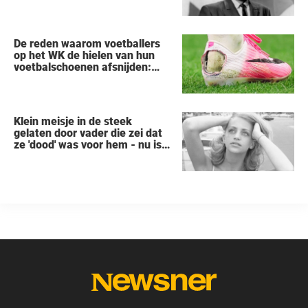
De reden waarom voetballers
op het WK de hielen van hun
voetbalschoenen afsnijden:
een vreemde trend
Klein meisje in de steek
gelaten door vader die zei dat
ze 'dood' was voor hem - nu is
ze een beroemde actrice