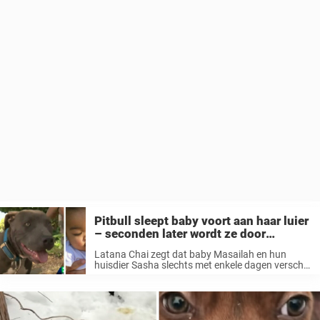
Pitbull sleept baby voort aan haar luier
– seconden later wordt ze door
iedereen als heldin onthaald
Latana Chai zegt dat baby Masailah en hun
huisdier Sasha slechts met enkele dagen verschil
van elkaar geboren werden. Ze zijn haast altijd
samen, slapen samen en baden soms zelfs
samen. Maar hun band werd ...