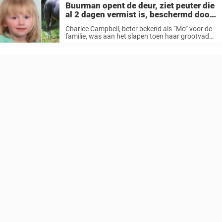
Buurman opent de deur, ziet peuter die
al 2 dagen vermist is, beschermd door
een pitbull
Charlee Campbell, beter bekend als “Mo” voor de
familie, was aan het slapen toen haar grootvader
vroeg in de ochtend naar het werk vertrok. Toen
haar grootmoeder enkele uren later wakker werd
was er geen ...