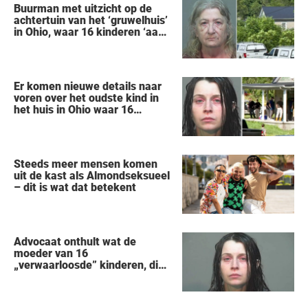
Buurman met uitzicht op de
achtertuin van het ‘gruwelhuis’
in Ohio, waar 16 kinderen ‘aan
hun lot werden overgelaten’,
vertelt alles wat hij heeft
gezien
Er komen nieuwe details naar
voren over het oudste kind in
het huis in Ohio waar 16
kinderen werden achtergelaten
om weg te kwijnen als
‘verwilderde dieren’
Steeds meer mensen komen
uit de kast als Almondseksueel
– dit is wat dat betekent
Advocaat onthult wat de
moeder van 16
„verwaarloosde” kinderen, die
uit een huis in Ohio werden
gered, als eerste zei na haar
arrestatie