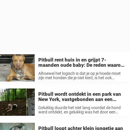
Pitbull rent huis in en grijpt 7-
maanden oude baby: De reden waarom
brengt me tot tranen
Alhoewel het logisch is dat je op je hoede moet
zijn met honden die je niet kent, is het ook
belangrijk om nooit te vergeten hoe dapper en
onbaatzuchtig ze kunnen zijn als de situatie ...
Pitbull wordt ontdekt in een park van
New York, vastgebonden aan een
boom en met een brief
Gelukkig duurde het niet lang voordat de hond
werd ontdekt, en gelukkig was het door een
goede man – een man met de naam Eric Maus.
Als hondentrainer, was Eric uit met twee van zijn
...
Pitbull loopt achter klein jongetje aan