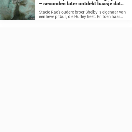
– seconden later ontdekt baasje dat
zijn hond het kind zijn leven gered
Stacie Rae’s oudere broer Shelby is eigenaar van
heeft
een lieve pitbull, die Hurley heet. En toen haar
broer het verhaal vertelde van wat Hurley op een
dramatische avond had gedaan, kon ze niet
anders dan ...