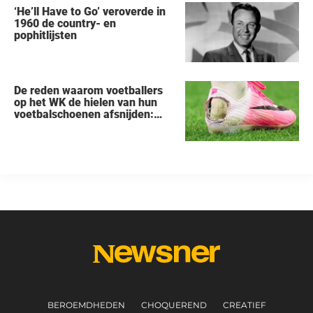
‘He’ll Have to Go’ veroverde in
1960 de country- en
pophitlijsten
De reden waarom voetballers
op het WK de hielen van hun
voetbalschoenen afsnijden:
een vreemde trend
BEROEMDHEDEN
CHOQUEREND
CREATIEF