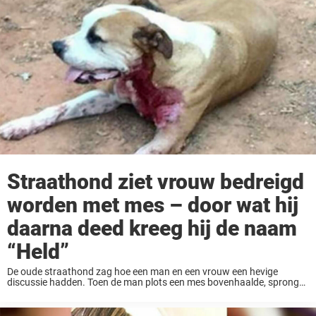
Straathond ziet vrouw bedreigd
worden met mes – door wat hij
daarna deed kreeg hij de naam
“Held”
De oude straathond zag hoe een man en een vrouw een hevige
discussie hadden. Toen de man plots een mes bovenhaalde, sprong
de hond te hulp om de vrouw te beschermen. Tijdens de heldhaftige
tussenkomst ...