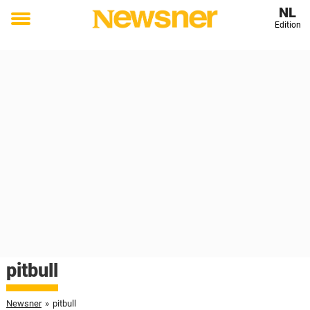
NL
Edition
Toggle
menu
pitbull
Newsner
»
pitbull