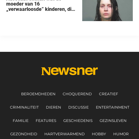
moeder van 16
„verwaarloosde” kinderen, die
uit een huis in Ohio werden
gered, als eerste zei na haar
arrestatie
BEROEMDHEDEN
CHOQUEREND
CREATIEF
CRIMINALITEIT
DIEREN
DISCUSSIE
ENTERTAINMENT
FAMILIE
FEATURES
GESCHIEDENIS
GEZINSLEVEN
GEZONDHEID
HARTVERWARMEND
HOBBY
HUMOR