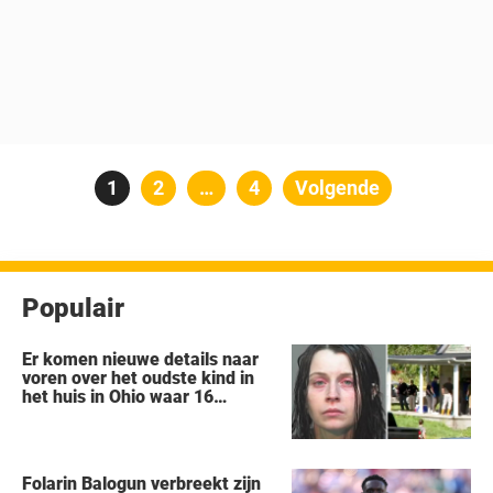
Berichten
Pagina
1
Pagina
2
…
Pagina
4
Volgende
paginering
Populair
Er komen nieuwe details naar
voren over het oudste kind in
het huis in Ohio waar 16
kinderen werden achtergelaten
om weg te kwijnen als
‘verwilderde dieren’
Folarin Balogun verbreekt zijn