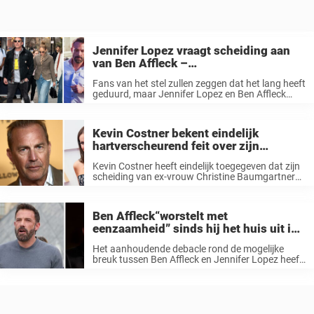
Jennifer Lopez vraagt scheiding aan
van Ben Affleck –
rechtbankdocumenten onthullen vier
Fans van het stel zullen zeggen dat het lang heeft
belangrijke wendingen
geduurd, maar Jennifer Lopez en Ben Affleck
gaan eindelijk officieel uit elkaar. Slechts twee
jaar na hun bruiloft in Las Vegas heeft het stel de
...
Kevin Costner bekent eindelijk
hartverscheurend feit over zijn
scheiding – bevestigt dat de geruchten
Kevin Costner heeft eindelijk toegegeven dat zijn
waar waren
scheiding van ex-vrouw Christine Baumgartner
zijn hart heeft gebroken. Hij omschreef het als
een “verpletterend moment”. De supersteracteur
en zijn voormalige partner haalden vorig jaar de
Ben Affleck“worstelt met
krantenkoppen toen ...
eenzaamheid” sinds hij het huis uit is
en doet laatste poging om JLo terug te
Het aanhoudende debacle rond de mogelijke
winnen, aldus bron
breuk tussen Ben Affleck en Jennifer Lopez heeft
een nieuwe wending genomen, als we de
berichten mogen geloven. De afgelopen weken is
er steeds meer gezegd over het beroemde ...