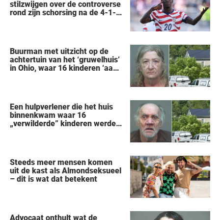
stilzwijgen over de controverse
rond zijn schorsing na de 4-1-
nederlaag van de VS tegen
België op het WK
Buurman met uitzicht op de
achtertuin van het ‘gruwelhuis’
in Ohio, waar 16 kinderen ‘aan
hun lot werden overgelaten’,
vertelt alles wat hij heeft
gezien
Een hulpverlener die het huis
binnenkwam waar 16
„verwilderde” kinderen werden
gered, vertelt wat hij zag
Steeds meer mensen komen
uit de kast als Almondseksueel
– dit is wat dat betekent
Advocaat onthult wat de