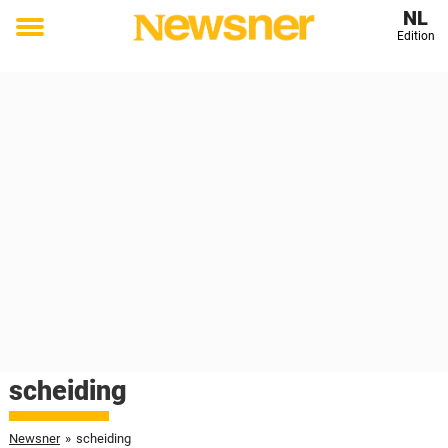
NL
Edition
Toggle
menu
scheiding
Newsner
»
scheiding