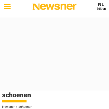
NL
Edition
Toggle
menu
schoenen
Newsner
»
schoenen