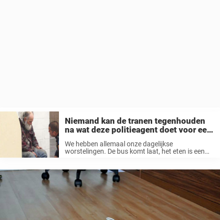
Niemand kan de tranen tegenhouden
na wat deze politieagent doet voor een
dakloze man
We hebben allemaal onze dagelijkse
worstelingen. De bus komt laat, het eten is een
beetje aangebrand, we moeten elke dag bij het
krieken van de dag opstaan ​​… Maar als we
eenmaal een glimp opvangen ...