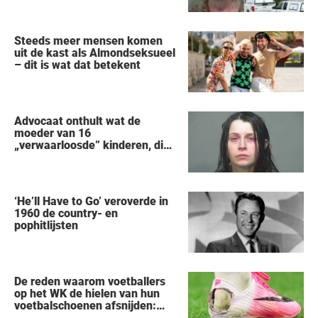
vertelt alles wat hij heeft
gezien
Steeds meer mensen komen
uit de kast als Almondseksueel
– dit is wat dat betekent
Advocaat onthult wat de
moeder van 16
„verwaarloosde” kinderen, die
uit een huis in Ohio werden
gered, als eerste zei na haar
arrestatie
‘He’ll Have to Go’ veroverde in
1960 de country- en
pophitlijsten
De reden waarom voetballers
op het WK de hielen van hun
voetbalschoenen afsnijden:
een vreemde trend