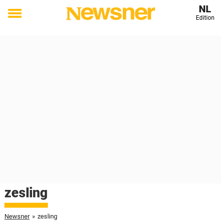
NL
Edition
Toggle
menu
zesling
Newsner
»
zesling