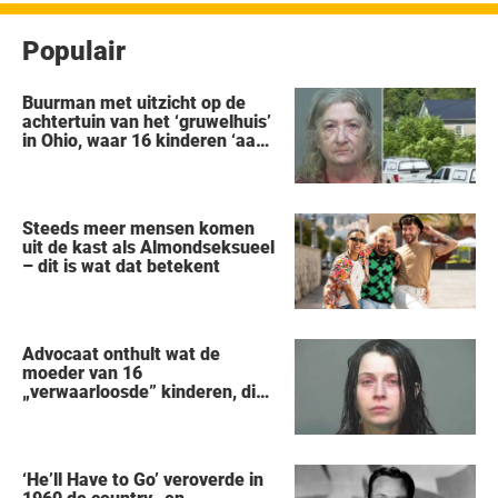
Populair
Buurman met uitzicht op de
achtertuin van het ‘gruwelhuis’
in Ohio, waar 16 kinderen ‘aan
hun lot werden overgelaten’,
vertelt alles wat hij heeft
gezien
Steeds meer mensen komen
uit de kast als Almondseksueel
– dit is wat dat betekent
Advocaat onthult wat de
moeder van 16
„verwaarloosde” kinderen, die
uit een huis in Ohio werden
gered, als eerste zei na haar
arrestatie
‘He’ll Have to Go’ veroverde in