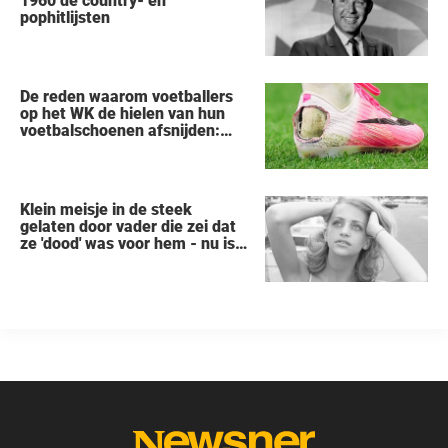
1960 de country- en
pophitlijsten
De reden waarom voetballers
op het WK de hielen van hun
voetbalschoenen afsnijden:
een vreemde trend
Klein meisje in de steek
gelaten door vader die zei dat
ze 'dood' was voor hem - nu is
ze een beroemde actrice