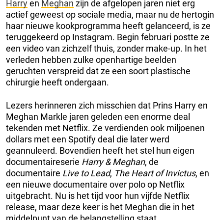
Harry
en
Meghan
zijn de afgelopen jaren niet erg
actief geweest op sociale media, maar nu de hertogin
haar nieuwe kookprogramma heeft gelanceerd, is ze
teruggekeerd op Instagram. Begin februari postte ze
een video van zichzelf thuis, zonder make-up. In het
verleden hebben zulke openhartige beelden
geruchten verspreid dat ze een soort plastische
chirurgie heeft ondergaan.
Lezers herinneren zich misschien dat Prins Harry en
Meghan Markle jaren geleden een enorme deal
tekenden met Netflix. Ze verdienden ook miljoenen
dollars met een Spotify deal die later werd
geannuleerd. Bovendien heeft het stel hun eigen
documentaireserie
Harry & Meghan
, de
documentaire
Live to Lead
,
The Heart of Invictus
, en
een nieuwe documentaire over polo op Netflix
uitgebracht. Nu is het tijd voor hun vijfde Netflix
release, maar deze keer is het Meghan die in het
middelpunt van de belangstelling staat.