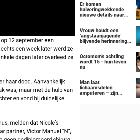
Er komen
actrice
huiveringwekkende
nieuwe details naar
voren na de
vermeende moord-
Vrouw houdt een
zelfmoord door een
‘angstaanjagende’
man uit Michigan op
u op 12 september een
blijvende herinnering
een gezin van zeven
over aan haar
personen
lechts een week later werd ze
verslaving aan de
Octomom's achtling
enkele dagen later overleed ze
zonnebank
wordt 15 - hun leven
nu
er haar dood. Aanvankelijk
Man laat
lichaamsdelen
ak was, maar met de hulp van
amputeren – zijn
chter en vond hij duidelijke
‘Black Alien’-
aanpassingen kosten
hem zijn baan
us, melden dat Nicole’s
r partner, Víctor Manuel “N”,
die geen gediplomeerd chirurg