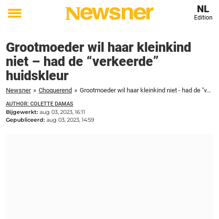
NL
Edition
Toggle
menu
Grootmoeder wil haar kleinkind
niet – had de “verkeerde”
huidskleur
Newsner
»
Choquerend
»
Grootmoeder wil haar kleinkind niet - had de "verkeerde" huidskleur
AUTHOR: COLETTE DAMAS
Bijgewerkt:
aug 03, 2023, 16:11
Gepubliceerd:
aug 03, 2023, 14:59