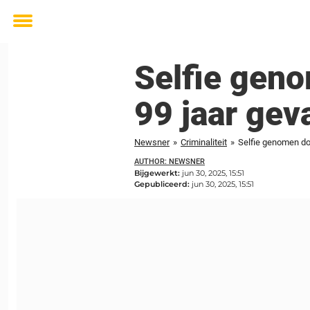
Toggle
menu
Selfie gen
99 jaar gev
Newsner
»
Criminaliteit
»
Selfie genomen do
AUTHOR: NEWSNER
Bijgewerkt:
jun 30, 2025, 15:51
Gepubliceerd:
jun 30, 2025, 15:51