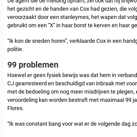
De agent die de melding opnam, zei ook dat hij snij
het gezicht en de handen van Cox had gezien, die vo
veroorzaakt door een stanleymes, het wapen dat volg
gebruikt om een “X” in haar borst te kerven en haar ge
“Ik kon de sneden horen”, verklaarde Cox in een hand
politie.
99 problemen
Hoewel er geen fysiek bewijs was dat hem in verban
CJ gearresteerd en beschuldigd van inbraak met voo
met de bedoeling om nog meer misdrijven te plegen, ee
veroordeling kan worden bestraft met maximaal 99 ja
Flores.
“Ik was constant bang voor wat er de volgende dag 