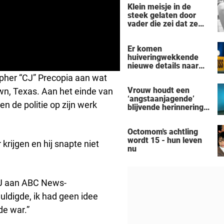
Klein meisje in de
steek gelaten door
vader die zei dat ze
'dood' was voor hem -
nu is ze een beroemde
Er komen
actrice
huiveringwekkende
nieuwe details naar
voren na de
pher “CJ” Precopia aan wat
vermeende moord-
Vrouw houdt een
wn, Texas. Aan het einde van
zelfmoord door een
‘angstaanjagende’
man uit Michigan op
n de politie op zijn werk
blijvende herinnering
een gezin van zeven
over aan haar
personen
verslaving aan de
Octomom's achtling
zonnebank
wordt 15 - hun leven
krijgen en hij snapte niet
nu
CJ aan ABC News-
uldigde, ik had geen idee
de war.”