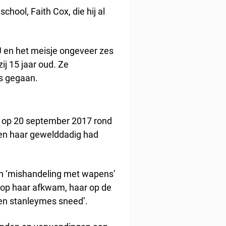
hool, Faith Cox, die hij al
J en het meisje ongeveer zes
ij 15 jaar oud. Ze
as gegaan.
e op 20 september 2017 rond
en haar gewelddadig had
van ‘mishandeling met wapens’
f op haar afkwam, haar op de
een stanleymes sneed’.