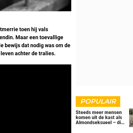
merrie toen hij vals
iendin. Maar een toevallige
ale bewijs dat nodig was om de
leven achter de tralies.
POPULAIR
Steeds meer mensen
komen uit de kast als
Almondseksueel – dit
is wat dat betekent