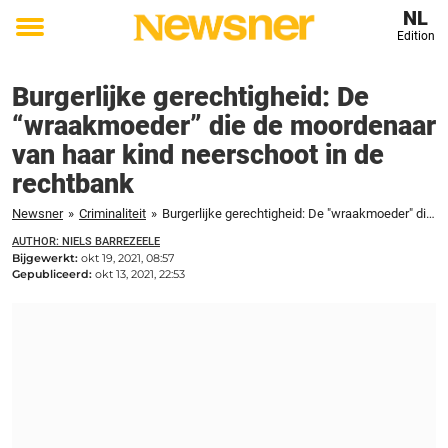
NL
Edition
Toggle
menu
Burgerlijke gerechtigheid: De
“wraakmoeder” die de moordenaar
van haar kind neerschoot in de
rechtbank
Newsner
»
Criminaliteit
»
Burgerlijke gerechtigheid: De "wraakmoeder" die de moordenaar van haar kind neerschoot in de rechtbank
AUTHOR: NIELS BARREZEELE
Bijgewerkt:
okt 19, 2021, 08:57
Gepubliceerd:
okt 13, 2021, 22:53