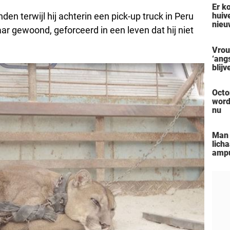
Er k
actr
 terwijl hij achterin een pick-up truck in Peru
huiv
nieu
aar gewoond, geforceerd in een leven dat hij niet
vore
verm
Vrou
zelf
‘ang
man 
blij
een 
over
pers
vers
Octo
zon
word
nu
Man 
lich
ampu
‘Blac
aanp
hem 