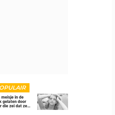
OPULAIR
n meisje in de
k gelaten door
r die zei dat ze
d' was voor hem -
s ze een beroemde