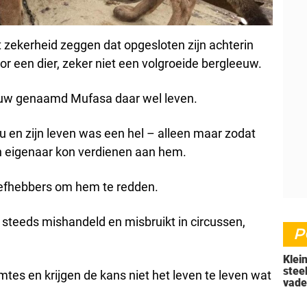
et zekerheid zeggen dat opgesloten zijn achterin
or een dier, zeker niet een volgroeide bergleeuw.
uw genaamd Mufasa daar wel leven.
eru en zijn leven was een hel – alleen maar zodat
n eigenaar kon verdienen aan hem.
iefhebbers om hem te redden.
steeds mishandeld en misbruikt in circussen,
P
Klei
stee
mtes en krijgen de kans niet het leven te leven wat
vade
'doo
nu i