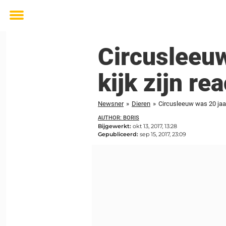
Toggle
menu
Circusleeuw
kijk zijn re
Newsner
»
Dieren
»
Circusleeuw was 20 jaar 
AUTHOR: BORIS
Bijgewerkt:
okt 13, 2017, 13:28
Gepubliceerd:
sep 15, 2017, 23:09