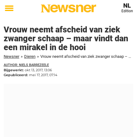
NL
Edition
Toggle
menu
Vrouw neemt afscheid van ziek
zwanger schaap – maar vindt dan
een mirakel in de hooi
Newsner
»
Dieren
»
Vrouw neemt afscheid van ziek zwanger schaap – maar vindt dan een mirakel in de hooi
AUTHOR: NIELS BARREZEELE
Bijgewerkt:
okt 13, 2017, 13:06
Gepubliceerd:
mei 17, 2017, 07:14