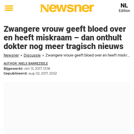
NL
Edition
Toggle
menu
Zwangere vrouw geeft bloed over
en heeft miskraam – dan onthult
dokter nog meer tragisch nieuws
Newsner
»
Discussie
»
Zwangere vrouw geeft bloed over en heeft miskraam - dan onthult dokter nog meer tragisch nieuws
AUTHOR: NIELS BARREZEELE
Bijgewerkt:
okt 13, 2017, 13:18
Gepubliceerd:
aug 02, 2017, 23:52