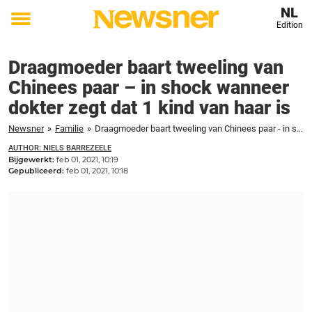
NL
Edition
Toggle
menu
Draagmoeder baart tweeling van
Chinees paar – in shock wanneer
dokter zegt dat 1 kind van haar is
Newsner
»
Familie
»
Draagmoeder baart tweeling van Chinees paar - in shock wanneer dokter zegt dat 1 kind van haar is
AUTHOR: NIELS BARREZEELE
Bijgewerkt:
feb 01, 2021, 10:19
Gepubliceerd:
feb 01, 2021, 10:18