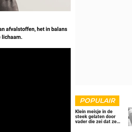
an afvalstoffen, het in balans
e lichaam.
POPULAIR
Klein meisje in de
steek gelaten door
vader die zei dat ze
'dood' was voor hem -
nu is ze een beroemde