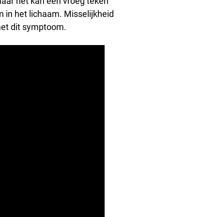
maar het kan een vroeg teken
n in het lichaam. Misselijkheid
et dit symptoom.