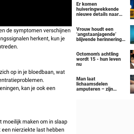
Er komen
actrice
huiveringwekkende
nieuwe details naar
voren na de
vermeende moord-
Vrouw houdt een
zelfmoord door een
s en de symptomen verschijnen
‘angstaanjagende’
man uit Michigan op
ingssignalen herkent, kun je
blijvende herinnering
een gezin van zeven
over aan haar
personen
ptreden.
verslaving aan de
Octomom's achtling
zonnebank
wordt 15 - hun leven
nu
zich op in je bloedbaan, wat
Man laat
entratieproblemen.
lichaamsdelen
ningen, kan je ook een
amputeren – zijn
‘Black Alien’-
aanpassingen kosten
hem zijn baan
t moeilijk maken om in slaap
 een nierziekte last hebben