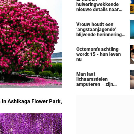
huiveringwekkende
nieuwe details naar
voren na de
vermeende moord-
Vrouw houdt een
zelfmoord door een
‘angstaanjagende’
man uit Michigan op
blijvende herinnering
een gezin van zeven
over aan haar
personen
verslaving aan de
Octomom's achtling
zonnebank
wordt 15 - hun leven
nu
Man laat
lichaamsdelen
amputeren – zijn
‘Black Alien’-
aanpassingen kosten
hem zijn baan
 in Ashikaga Flower Park,