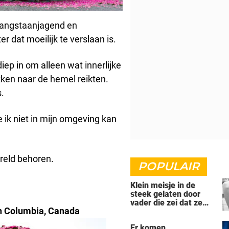
g, angstaanjagend en
 dat moeilijk te verslaan is.
iep in om alleen wat innerlijke
akken naar de hemel reikten.
.
e ik niet in mijn omgeving kan
reld behoren.
POPULAIR
Klein meisje in de
steek gelaten door
vader die zei dat ze
sh Columbia, Canada
'dood' was voor hem -
nu is ze een beroemde
Er komen
actrice