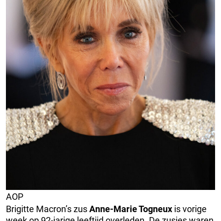
AOP
Brigitte Macron’s zus
Anne-Marie Togneux
is vorige
week op 92-jarige leeftijd overleden. De zusjes waren