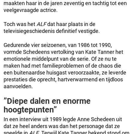
maakten haar in de jaren zeventig en tachtig tot een
veelgevraagde actrice.
Toch was het
ALF
dat haar plaats in de
televisiegeschiedenis definitief vestigde.
Gedurende vier seizoenen, van 1986 tot 1990,
vormde Schedeens vertolking van Kate Tanner het
emotionele middelpunt van de serie. Of ze nu te
maken had met familieproblemen of de chaos die
een buitenaardse huisgast veroorzaakte, ze leverde
prestaties die oprecht, hartverwarmend en tijdloos
aanvoelden.
”Diepe dalen en enorme
hoogtepunten”
In een interview uit 1989 legde Anne Schedeen uit
dat ze heel anders was dan het personage dat ze
speelde in
ALF
. Terwijl Kate Tanner bekend stond om