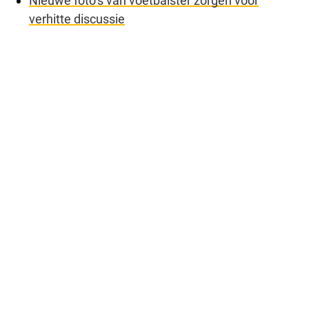
Nieuwe foto’s van voetbalster zorgen voor
verhitte discussie