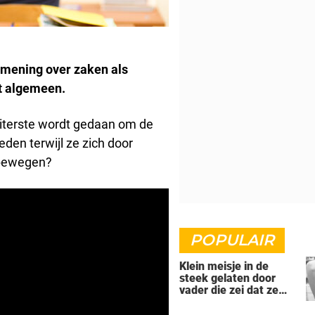
 mening over zaken als
t algemeen.
 uiterste wordt gedaan om de
eden terwijl ze zich door
 bewegen?
POPULAIR
Klein meisje in de
steek gelaten door
vader die zei dat ze
'dood' was voor hem -
nu is ze een beroemde