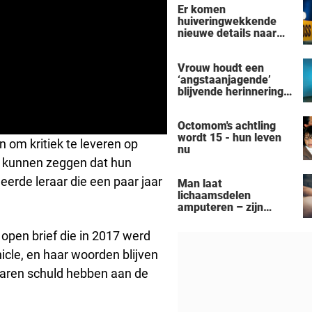
Er komen
actrice
huiveringwekkende
nieuwe details naar
voren na de
vermeende moord-
Vrouw houdt een
zelfmoord door een
‘angstaanjagende’
man uit Michigan op
blijvende herinnering
een gezin van zeven
over aan haar
personen
verslaving aan de
Octomom's achtling
zonnebank
wordt 15 - hun leven
 om kritiek te leveren op
nu
ie kunnen zeggen dat hun
erde leraar die een paar jaar
Man laat
lichaamsdelen
amputeren – zijn
‘Black Alien’-
aanpassingen kosten
 open brief die in 2017 werd
hem zijn baan
cle, en haar woorden blijven
raren schuld hebben aan de