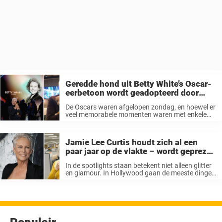
Geredde hond uit Betty White’s Oscar-
eerbetoon wordt geadopteerd door
John Travolta
De Oscars waren afgelopen zondag, en hoewel er
veel memorabele momenten waren met enkele
van de grootste sterren van Hollywood, stal één
verrassende gast echt de show voor
dierenliefhebbers: een reddingshond genaamd
Jamie Lee Curtis houdt zich al een
Mac-n-Cheese, die het ...
paar jaar op de vlakte – wordt geprezen
als ze pronkt met echte lichaam
In de spotlights staan ​​betekent niet alleen glitter
en glamour. In Hollywood gaan de meeste dingen
over uiterlijk. Iedereen zou het perfecte lichaam
en gezicht moeten hebben. Als je het niet hebt,
kun je onder ...