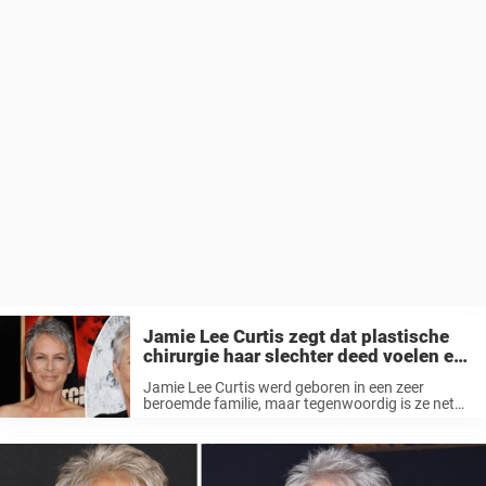
Jamie Lee Curtis zegt dat plastische
chirurgie haar slechter deed voelen en
de veranderingen vernederend waren
Jamie Lee Curtis werd geboren in een zeer
beroemde familie, maar tegenwoordig is ze net
zo beroemd als haar ouders. De 63-jarige heeft
een lange en succesvolle carrière als actrice
achter de rug, terwijl ze ...