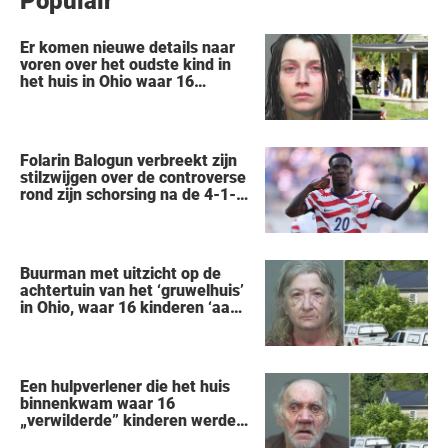
Populair
Er komen nieuwe details naar
voren over het oudste kind in
het huis in Ohio waar 16
kinderen werden achtergelaten
om weg te kwijnen als
‘verwilderde dieren’
Folarin Balogun verbreekt zijn
stilzwijgen over de controverse
rond zijn schorsing na de 4-1-
nederlaag van de VS tegen
België op het WK
Buurman met uitzicht op de
achtertuin van het ‘gruwelhuis’
in Ohio, waar 16 kinderen ‘aan
hun lot werden overgelaten’,
vertelt alles wat hij heeft
gezien
Een hulpverlener die het huis
binnenkwam waar 16
„verwilderde” kinderen werden
gered, vertelt wat hij zag