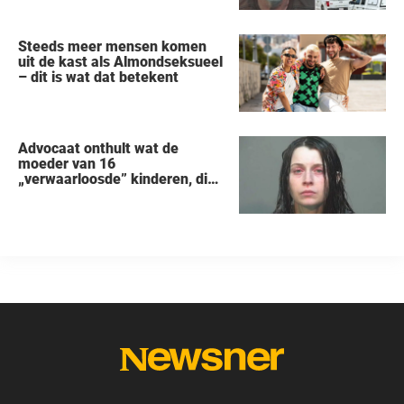
Steeds meer mensen komen
uit de kast als Almondseksueel
– dit is wat dat betekent
Advocaat onthult wat de
moeder van 16
„verwaarloosde” kinderen, die
uit een huis in Ohio werden
gered, als eerste zei na haar
arrestatie