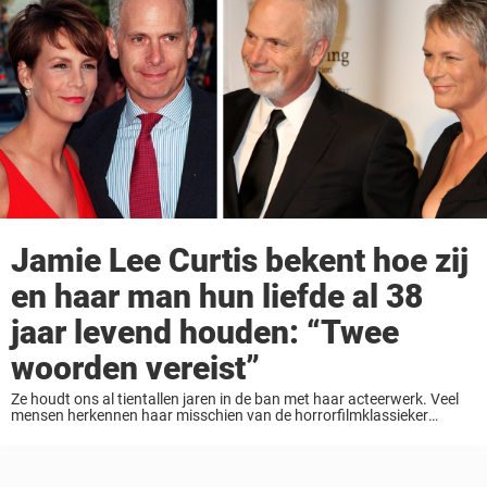
Jamie Lee Curtis bekent hoe zij
en haar man hun liefde al 38
jaar levend houden: “Twee
woorden vereist”
Ze houdt ons al tientallen jaren in de ban met haar acteerwerk. Veel
mensen herkennen haar misschien van de horrorfilmklassieker
“Halloween”, terwijl anderen denken aan “A fish called Wanda (Een vis
genaamd Wanda)”. Tijdens haar ...