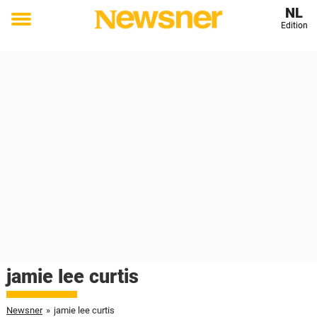
NL
Edition
Toggle
menu
jamie lee curtis
Newsner
»
jamie lee curtis