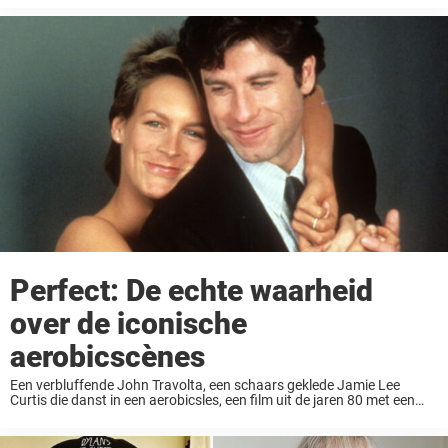
vredig ...
Perfect: De echte waarheid
over de iconische
aerobicscènes
Een verbluffende John Travolta, een schaars geklede Jamie Lee
Curtis die danst in een aerobicsles, een film uit de jaren 80 met een
budget van 20 miljoen dollar – wat kan er misgaan? Nou, heel ...