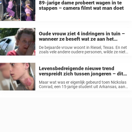
89-jarige dame probeert wagen in te
stappen – camera filmt wat man doet
Oude vrouw ziet 4 indringers in tuin –
wanneer ze beseft wat ze aan het
proberen zijn, stromen de tranen
De bejaarde vrouw woont in Riesel, Texas. En net
zoals vele andere oudere personen, wilde ze niets
anders dan in alle rust te kunnen wonen in haar
huisje. Maar zonder hulp was het moeilijk. En ...
Levensbedreigende nieuwe trend
verspreidt zich tussen jongeren – dit
moet stoppen!
Maar wat was er eigenlijk gebeurd toen Nickolas
Conrad, een 15-jarige student uit Arkansas, aan
het slapen was? “Ik voelde een enorm brandend
gevoel in mijn nek, en toen ik wakker werd begon
ik te ...