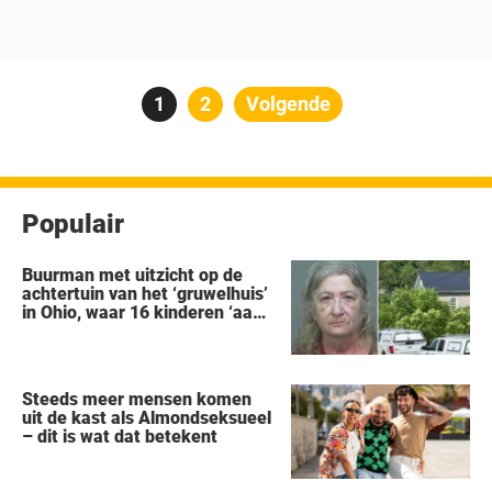
Berichten
Pagina
1
Pagina
2
Volgende
paginering
Populair
Buurman met uitzicht op de
achtertuin van het ‘gruwelhuis’
in Ohio, waar 16 kinderen ‘aan
hun lot werden overgelaten’,
vertelt alles wat hij heeft
gezien
Steeds meer mensen komen
uit de kast als Almondseksueel
– dit is wat dat betekent