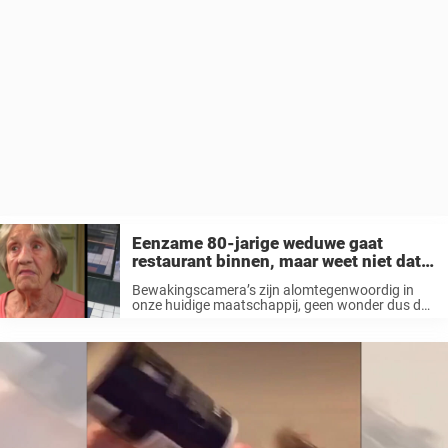
Eenzame 80-jarige weduwe gaat
restaurant binnen, maar weet niet dat
drie mannen haar aanstaren
Bewakingscamera’s zijn alomtegenwoordig in
onze huidige maatschappij, geen wonder dus dat
bijna alles op beeld wordt vastgelegd. Dat is ook
zo in restaurants, bars, winkelcentra en
sportstadions. Of tenminste, op plaatsen waar
mensen samenkomen. Het ...