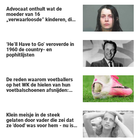
Advocaat onthult wat de
moeder van 16
„verwaarloosde” kinderen, die
uit een huis in Ohio werden
gered, als eerste zei na haar
arrestatie
‘He’ll Have to Go’ veroverde in
1960 de country- en
pophitlijsten
De reden waarom voetballers
op het WK de hielen van hun
voetbalschoenen afsnijden:
een vreemde trend
Klein meisje in de steek
gelaten door vader die zei dat
ze 'dood' was voor hem - nu is
ze een beroemde actrice