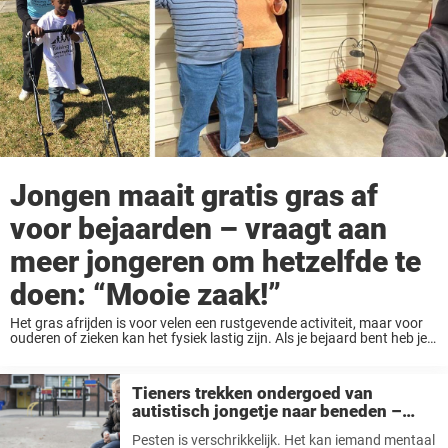
Jongen maait gratis gras af
voor bejaarden – vraagt aan
meer jongeren om hetzelfde te
doen: “Mooie zaak!”
Het gras afrijden is voor velen een rustgevende activiteit, maar voor
ouderen of zieken kan het fysiek lastig zijn. Als je bejaard bent heb je
ook niet altijd voldoende geld als je afhankelijk bent van ...
Tieners trekken ondergoed van
autistisch jongetje naar beneden –
plaatsen filmpje van vernedering op
Pesten is verschrikkelijk. Het kan iemand mentaal
internet