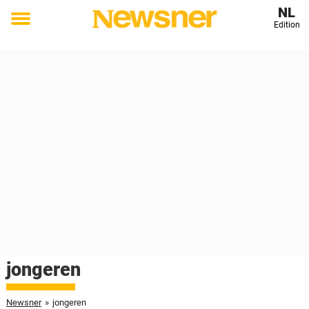
NL
Edition
Toggle
menu
jongeren
Newsner
»
jongeren