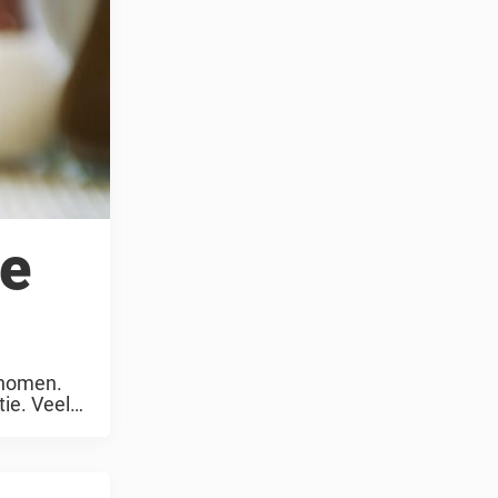
ie
enomen.
ie. Veel