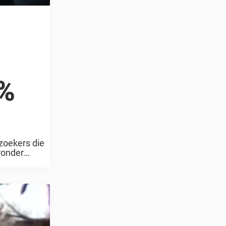
3%
zoekers die
ronder