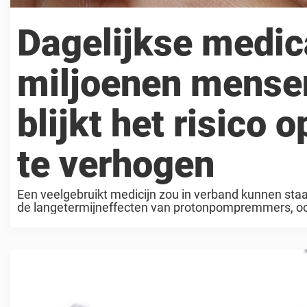
Dagelijkse medica
miljoenen mensen
blijkt het risico
te verhogen
Een veelgebruikt medicijn zou in verband kunnen staa
de langetermijneffecten van protonpompremmers, oo
omeprazol, lansoprazol en pantoprazol ...