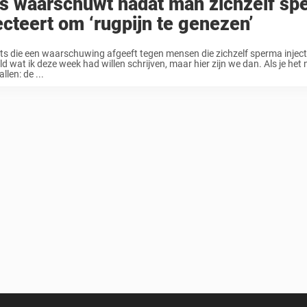
ts waarschuwt nadat man zichzelf sp
ecteert om ‘rugpijn te genezen’
ts die een waarschuwing afgeeft tegen mensen die zichzelf sperma inject
d wat ik deze week had willen schrijven, maar hier zijn we dan. Als je het
llen: de ...