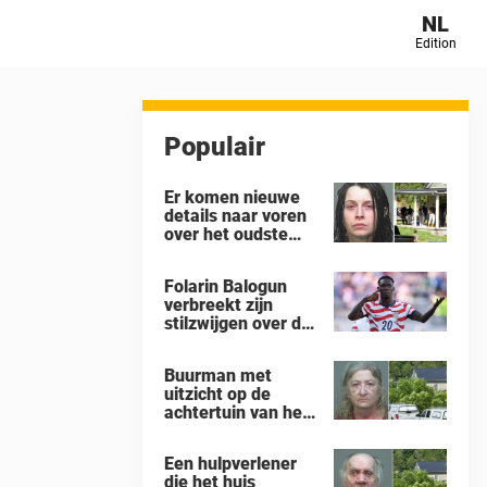
NL
Edition
Populair
Er komen nieuwe
details naar voren
over het oudste
kind in het huis in
Ohio waar 16
Folarin Balogun
kinderen werden
verbreekt zijn
achtergelaten om
stilzwijgen over de
weg te kwijnen als
controverse rond
‘verwilderde
zijn schorsing na
dieren’
Buurman met
de 4-1-nederlaag
uitzicht op de
van de VS tegen
achtertuin van het
België op het WK
‘gruwelhuis’ in
Ohio, waar 16
Een hulpverlener
kinderen ‘aan hun
die het huis
lot werden