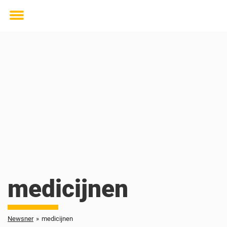
Toggle
menu
medicijnen
Newsner
»
medicijnen