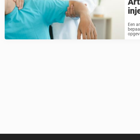
Ar
inj
Een ar
bepaal
opgeva