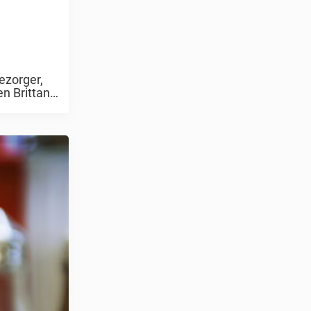
ezorger,
en Brittany