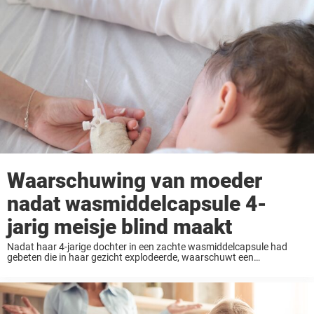
Waarschuwing van moeder
nadat wasmiddelcapsule 4-
jarig meisje blind maakt
Nadat haar 4-jarige dochter in een zachte wasmiddelcapsule had
gebeten die in haar gezicht explodeerde, waarschuwt een
Australische moeder andere ouders voor het angstaanjagende
medische noodgeval waardoor haar nieuwsgierige kind tijdelijk blind
werd. Op 23 ...