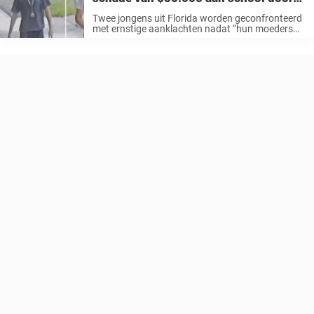
hun zonen
Twee jongens uit Florida worden geconfronteerd
met ernstige aanklachten nadat “hun moeders
hen hebben aangegeven” omdat ze naar verluidt
voor meer dan 50.000 dollar schade hebben
aangericht in de bibliotheek van hun school. Op
13 ...