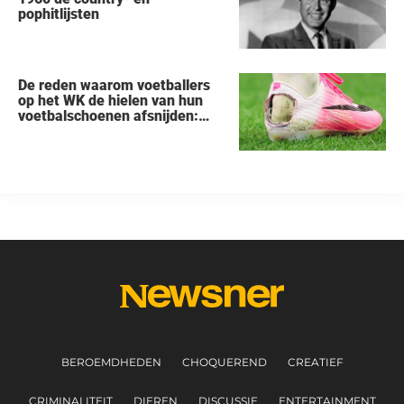
pophitlijsten
De reden waarom voetballers
op het WK de hielen van hun
voetbalschoenen afsnijden:
een vreemde trend
BEROEMDHEDEN
CHOQUEREND
CREATIEF
CRIMINALITEIT
DIEREN
DISCUSSIE
ENTERTAINMENT