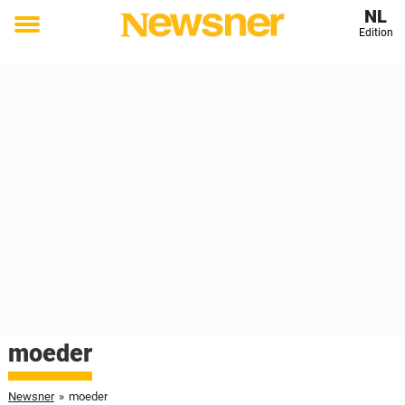
NL
Edition
Toggle
menu
moeder
Newsner
»
moeder