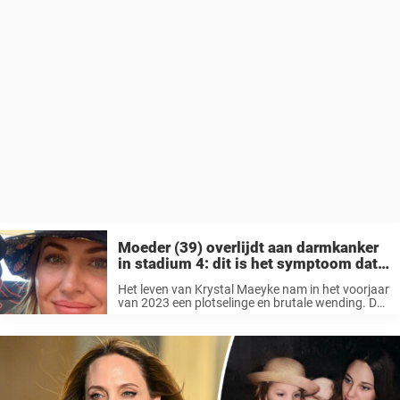
Moeder (39) overlijdt aan darmkanker
in stadium 4: dit is het symptoom dat
ze negeerde
Het leven van Krystal Maeyke nam in het voorjaar
van 2023 een plotselinge en brutale wending. De
buikpijn die ze had genegeerd, bleek slechts het
begin van een nachtmerrie toen artsen haar het
schokkende nieuws ...