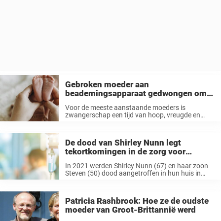
Gebroken moeder aan
beademingsapparaat gedwongen om
te beslissen over het lot van haar
Voor de meeste aanstaande moeders is
pasgeboren baby
zwangerschap een tijd van hoop, vreugde en
fantaseren over alle eerste momenten met hun
baby. Maar voor de 29-jarige Katherine ‘Katt’
Campbell werd die droom in een oogwenk
De dood van Shirley Nunn legt
verwoest ...
tekortkomingen in de zorg voor
gezinnen bloot
In 2021 werden Shirley Nunn (67) en haar zoon
Steven (50) dood aangetroffen in hun huis in
Middlesborough, Engeland. Nu onthult een nieuw
onderzoek hartverscheurende details over deze
tragedie – een tragedie die voorkomen had ...
Patricia Rashbrook: Hoe ze de oudste
moeder van Groot-Brittannië werd