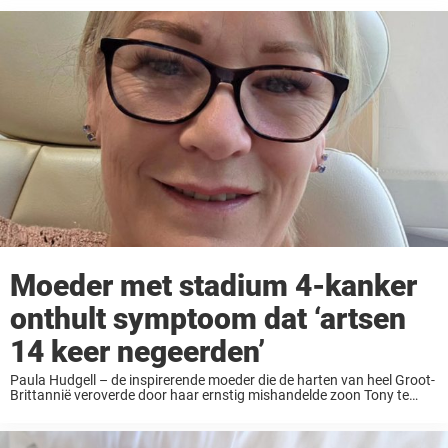
Moeder met stadium 4-kanker
onthult symptoom dat ‘artsen
14 keer negeerden’
Paula Hudgell – de inspirerende moeder die de harten van heel Groot-
Brittannië veroverde door haar ernstig mishandelde zoon Tony te
adopteren en voor gerechtigheid te vechten – voert nu haar eigen
hartverscheurende strijd. De 56-jarige ...