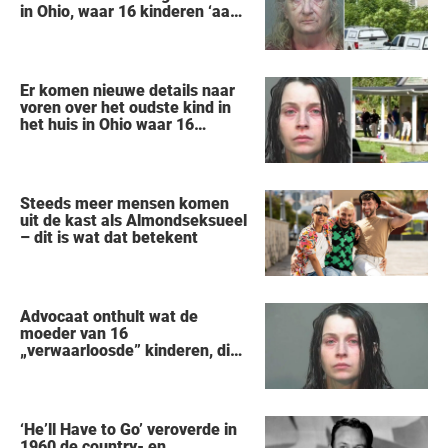
in Ohio, waar 16 kinderen ‘aan
hun lot werden overgelaten’,
vertelt alles wat hij heeft
gezien
Er komen nieuwe details naar
voren over het oudste kind in
het huis in Ohio waar 16
kinderen werden achtergelaten
om weg te kwijnen als
‘verwilderde dieren’
Steeds meer mensen komen
uit de kast als Almondseksueel
– dit is wat dat betekent
Advocaat onthult wat de
moeder van 16
„verwaarloosde” kinderen, die
uit een huis in Ohio werden
gered, als eerste zei na haar
arrestatie
‘He’ll Have to Go’ veroverde in
1960 de country- en