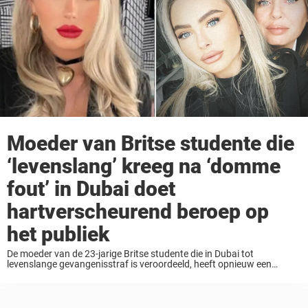
Moeder van Britse studente die
‘levenslang’ kreeg na ‘domme
fout’ in Dubai doet
hartverscheurend beroep op
het publiek
De moeder van de 23-jarige Britse studente die in Dubai tot
levenslange gevangenisstraf is veroordeeld, heeft opnieuw een
oproep gedaan aan het publiek om hulp. Mia O’Brien zou afgelopen
oktober in het emiraat in het ...