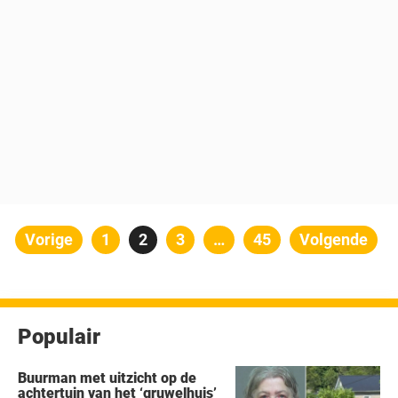
Berichten
Vorige
Pagina
1
Pagina
2
Pagina
3
…
Pagina
45
Volgende
paginering
Populair
Buurman met uitzicht op de
achtertuin van het ‘gruwelhuis’