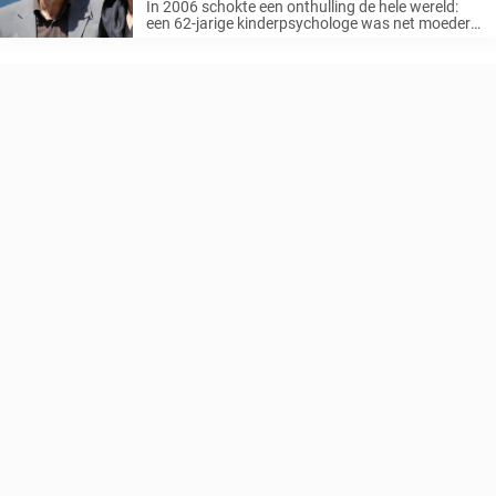
In 2006 schokte een onthulling de hele wereld:
een 62-jarige kinderpsychologe was net moeder
geworden en schreef daarmee geschiedenis als
de oudste vrouw in het Verenigd Koninkrijk die
ooit een kind had gekregen. Haar verhaal ...