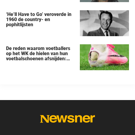
gered, als eerste zei na haar
arrestatie
‘He’ll Have to Go’ veroverde in
1960 de country- en
pophitlijsten
De reden waarom voetballers
op het WK de hielen van hun
voetbalschoenen afsnijden:
een vreemde trend