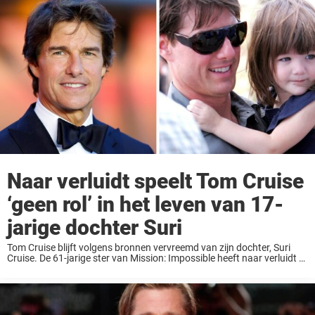
Naar verluidt speelt Tom Cruise
‘geen rol’ in het leven van 17-
jarige dochter Suri
Tom Cruise blijft volgens bronnen vervreemd van zijn dochter, Suri
Cruise. De 61-jarige ster van Mission: Impossible heeft naar verluidt al
langere tijd geen contact meer met zijn 17-jarige dochter en is volgens
de Daily Mail niet actief ...