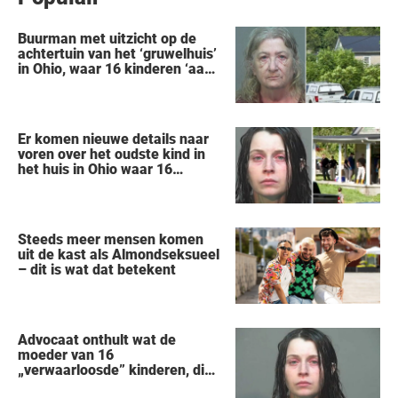
Buurman met uitzicht op de
achtertuin van het ‘gruwelhuis’
in Ohio, waar 16 kinderen ‘aan
hun lot werden overgelaten’,
vertelt alles wat hij heeft
gezien
Er komen nieuwe details naar
voren over het oudste kind in
het huis in Ohio waar 16
kinderen werden achtergelaten
om weg te kwijnen als
‘verwilderde dieren’
Steeds meer mensen komen
uit de kast als Almondseksueel
– dit is wat dat betekent
Advocaat onthult wat de
moeder van 16
„verwaarloosde” kinderen, die
uit een huis in Ohio werden