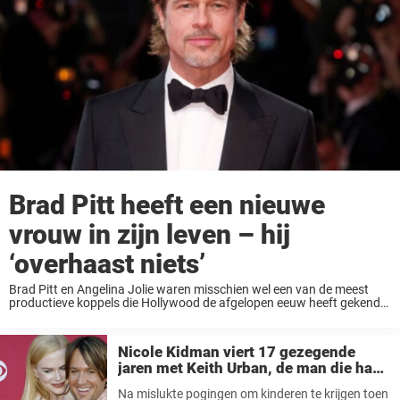
Brad Pitt heeft een nieuwe
vrouw in zijn leven – hij
‘overhaast niets’
Brad Pitt en Angelina Jolie waren misschien wel een van de meest
productieve koppels die Hollywood de afgelopen eeuw heeft gekend.
Daarom waren de mensen er kapot van toen het koppel aankondigde
te gaan scheiden. ...
Nicole Kidman viert 17 gezegende
jaren met Keith Urban, de man die haar
“wonderkinderen” schonk
Na mislukte pogingen om kinderen te krijgen toen