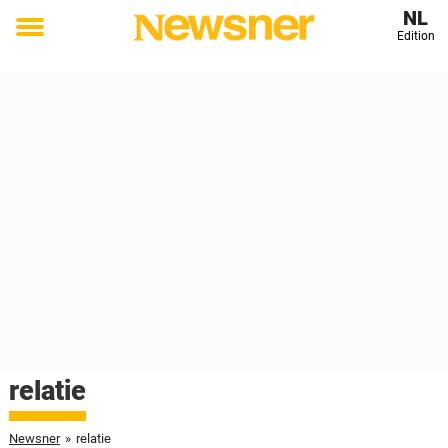
NL
Edition
Toggle
menu
relatie
Newsner
»
relatie