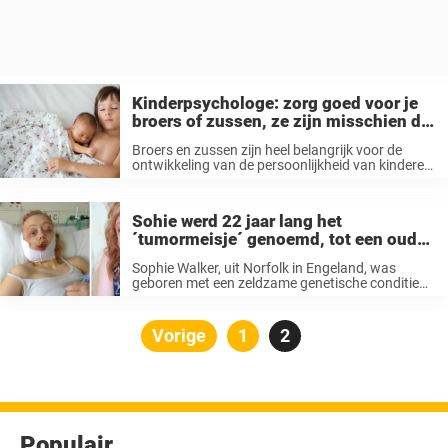
Kinderpsychologe: zorg goed voor je
broers of zussen, ze zijn misschien de
belangrijkste mensen in je leven
Broers en zussen zijn heel belangrijk voor de
ontwikkeling van de persoonlijkheid van kinderen,
hun sociale ontwikkeling en de perceptie die ze
van zichzelf hebben. Sterker nog, de relatie
tussen broers en zussen is van ...
Sohie werd 22 jaar lang het
´tumormeisje´ genoemd, tot een oude
vriend langskwam en alles veranderde
Sophie Walker, uit Norfolk in Engeland, was
geboren met een zeldzame genetische conditie
die neurofibromatosis wordt genoemd. De ziekte
is erfelijk en haar moeder heeft het ook. Volgens
de National Organization for Rare Diseases in ...
Berichten
Vorige
Pagina
1
Pagina
2
paginering
Populair