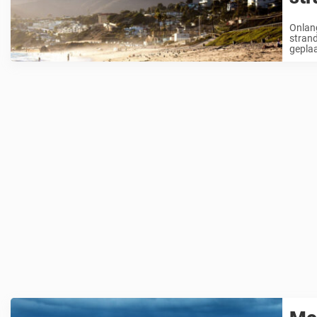
Onlang
strand
geplaa