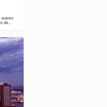
e waren
en de