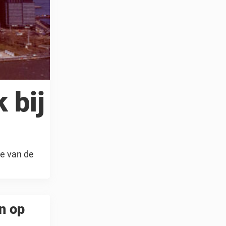
 bij
e van de
an op