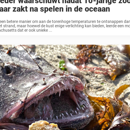
eder waarschuwt nadat 10-jarige zoo
aar zakt na spelen in de oceaan
geen betere manier om aan de torenhoge temperaturen te ontsnappen da
t strand, maar hoewel de kust enige verlichting kan bieden, leerde een mo
husetts dat er ook unieke ...