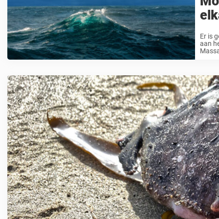
Mo
elk
Er is 
aan he
Massac