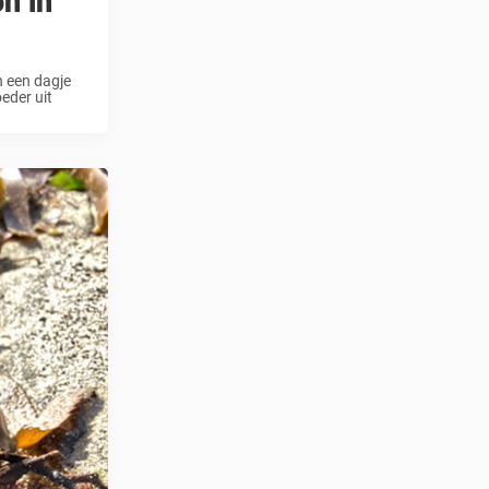
n in
n een dagje
eder uit