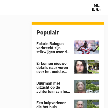
NL
Edition
Populair
Folarin Balogun
verbreekt zijn
stilzwijgen over de
controverse rond
zijn schorsing na
Er komen nieuwe
de 4-1-nederlaag
details naar voren
van de VS tegen
over het oudste
België op het WK
kind in het huis in
Ohio waar 16
Buurman met
kinderen werden
uitzicht op de
achtergelaten om
achtertuin van het
weg te kwijnen als
‘gruwelhuis’ in
‘verwilderde
Ohio, waar 16
dieren’
Een hulpverlener
kinderen ‘aan hun
die het huis
lot werden