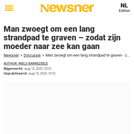
NL
Edition
Toggle
menu
Man zwoegt om een lang
strandpad te graven – zodat zijn
moeder naar zee kan gaan
Newsner
»
Discussie
»
Man zwoegt om een lang strandpad te graven - zodat zijn moeder naar zee kan gaan
AUTHOR: NIELS BARREZEELE
Bijgewerkt:
aug 13, 2021, 01:12
Gepubliceerd:
aug 13, 2021, 01:12