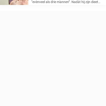
“evenveel als drie mannen”. Nadat hij zijn dieet
van 5000 calorieën per dag had ingeruild voor
een paar sneakers, wandelde de 41-jarige man
zijn weg naar een dramatisch ...