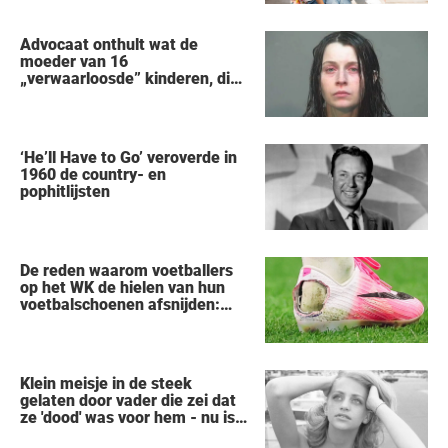
Advocaat onthult wat de
moeder van 16
„verwaarloosde” kinderen, die
uit een huis in Ohio werden
gered, als eerste zei na haar
arrestatie
‘He’ll Have to Go’ veroverde in
1960 de country- en
pophitlijsten
De reden waarom voetballers
op het WK de hielen van hun
voetbalschoenen afsnijden:
een vreemde trend
Klein meisje in de steek
gelaten door vader die zei dat
ze 'dood' was voor hem - nu is
ze een beroemde actrice