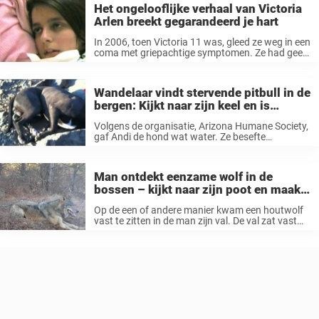
Het ongelooflijke verhaal van Victoria
Arlen breekt gegarandeerd je hart
In 2006, toen Victoria 11 was, gleed ze weg in een
coma met griepachtige symptomen. Ze had geen
controle meer over haar armen, kon niet meer
zwellen of eten doorslikken en kon ook niet meer
...
Wandelaar vindt stervende pitbull in de
bergen: Kijkt naar zijn keel en is
gedwongen om iets te doen
Volgens de organisatie, Arizona Humane Society,
gaf Andi de hond wat water. Ze besefte
onmiddellijk dat de hond haar hulp kon
gebruiken, hij was namelijk gewond en uitgeput.
“Mama had hem in haar armen, en ...
Man ontdekt eenzame wolf in de
bossen – kijkt naar zijn poot en maakt
een levensreddende beslissing
Op de een of andere manier kwam een houtwolf
vast te zitten in de man zijn val. De val zat vast
aan de poot van het dier, waardoor hij niet weg
kon. Gelukkig was de ...