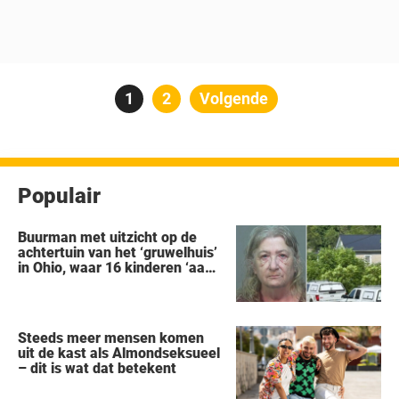
Berichten
Pagina
1
Pagina
2
Volgende
paginering
Populair
Buurman met uitzicht op de
achtertuin van het ‘gruwelhuis’
in Ohio, waar 16 kinderen ‘aan
hun lot werden overgelaten’,
vertelt alles wat hij heeft
gezien
Steeds meer mensen komen
uit de kast als Almondseksueel
– dit is wat dat betekent