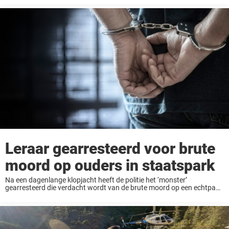
Leraar gearresteerd voor brute
moord op ouders in staatspark
Na een dagenlange klopjacht heeft de politie het ‘monster’
gearresteerd die verdacht wordt van de brute moord op een echtpaar
tijdens een familie-uitstapje – een gruwelijke aanval die werd gezien
door de twee jonge dochters, ...