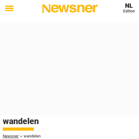
NL
Edition
Toggle
menu
wandelen
Newsner
»
wandelen