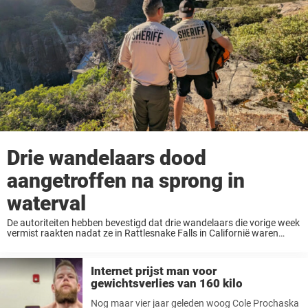
Drie wandelaars dood
aangetroffen na sprong in
waterval
De autoriteiten hebben bevestigd dat drie wandelaars die vorige week
vermist raakten nadat ze in Rattlesnake Falls in Californië waren
gesprongen, zijn gevonden. De mannen, die zijn geïdentificeerd als
Matthew Schoenecker uit Los Angeles, Matthew ...
Internet prijst man voor
gewichtsverlies van 160 kilo
Nog maar vier jaar geleden woog Cole Prochaska