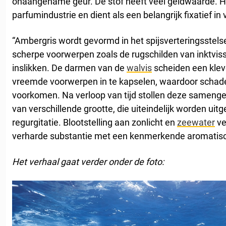
onaangename geur. De stof heeft veel geldwaarde. He
parfumindustrie en dient als een belangrijk fixatief in
“Ambergris wordt gevormd in het spijsverteringsstels
scherpe voorwerpen zoals de rugschilden van inktviss
inslikken. De darmen van de
walvis
scheiden een klev
vreemde voorwerpen in te kapselen, waardoor schade
voorkomen. Na verloop van tijd stollen deze samenge
van verschillende grootte, die uiteindelijk worden uitg
regurgitatie. Blootstelling aan zonlicht en
zeewater
ve
verharde substantie met een kenmerkende aromatisc
Het verhaal gaat verder onder de foto: