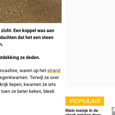
 zicht. Een koppel was aan
dachten dat het een steen
n.
ntdekking ze deden.
ancashire, waren op het
strand
tegenkwamen. Terwijl ze over
krijk liepen, kwamen ze iets
toen ze beter keken, bleek
POPULAIR
Klein meisje in de
steek gelaten door