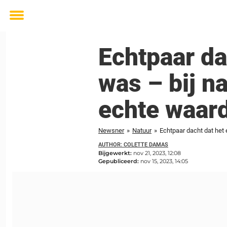
Toggle
menu
Echtpaar da
was – bij n
echte waar
Newsner
»
Natuur
»
Echtpaar dacht dat het
AUTHOR: COLETTE DAMAS
Bijgewerkt:
nov 21, 2023, 12:08
Gepubliceerd:
nov 15, 2023, 14:05