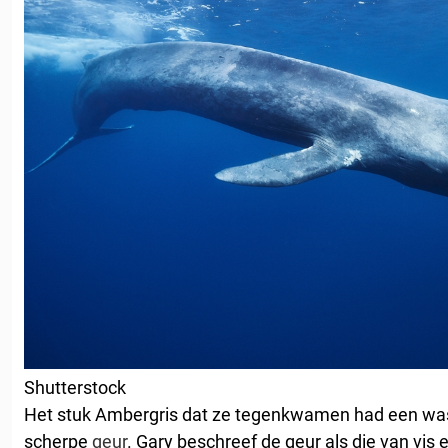
Shutterstock
Het stuk Ambergris dat ze tegenkwamen had een was
scherpe
geur
. Gary beschreef de geur als die van vis 