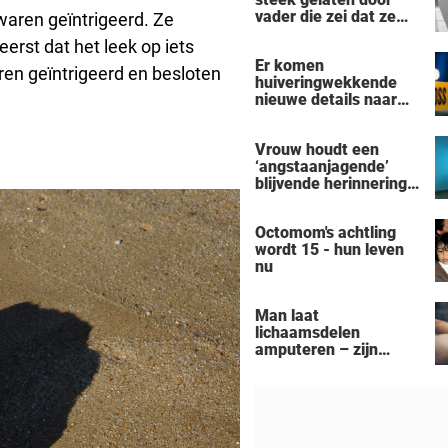
vader die zei dat ze
waren geïntrigeerd. Ze
'dood' was voor hem -
eerst dat het leek op iets
nu is ze een beroemde
Er komen
actrice
ren geïntrigeerd en besloten
huiveringwekkende
nieuwe details naar
voren na de
vermeende moord-
Vrouw houdt een
zelfmoord door een
‘angstaanjagende’
man uit Michigan op
blijvende herinnering
een gezin van zeven
over aan haar
personen
verslaving aan de
Octomom's achtling
zonnebank
wordt 15 - hun leven
nu
Man laat
lichaamsdelen
amputeren – zijn
‘Black Alien’-
aanpassingen kosten
hem zijn baan