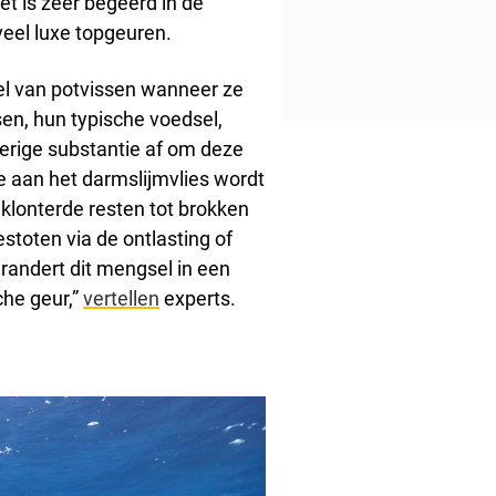
t is zeer begeerd in de
 veel luxe topgeuren.
el van potvissen wanneer ze
en, hun typische voedsel,
erige substantie af om deze
 aan het darmslijmvlies wordt
klonterde resten tot brokken
estoten via de ontlasting of
randert dit mengsel in een
he geur,”
vertellen
experts.