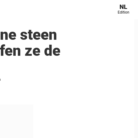
NL
Edition
one steen
fen ze de
n