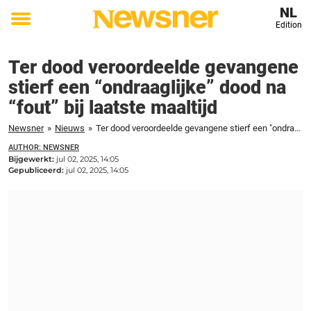
NL
Edition
Toggle
menu
Ter dood veroordeelde gevangene
stierf een “ondraaglijke” dood na
“fout” bij laatste maaltijd
Newsner
»
Nieuws
»
Ter dood veroordeelde gevangene stierf een "ondraaglijke" dood na "fout" bij laatste maaltijd
AUTHOR: NEWSNER
Bijgewerkt:
jul 02, 2025, 14:05
Gepubliceerd:
jul 02, 2025, 14:05