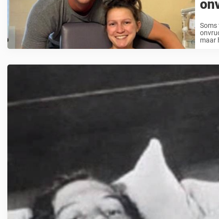
on
Soms t
onvruc
maar h