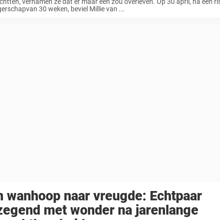
htten, vernamen ze dat er maar één zou overleven. Op 30 april, na een ri
rschapvan 30 weken, beviel Millie van ...
n wanhoop naar vreugde: Echtpaar
zegend met wonder na jarenlange