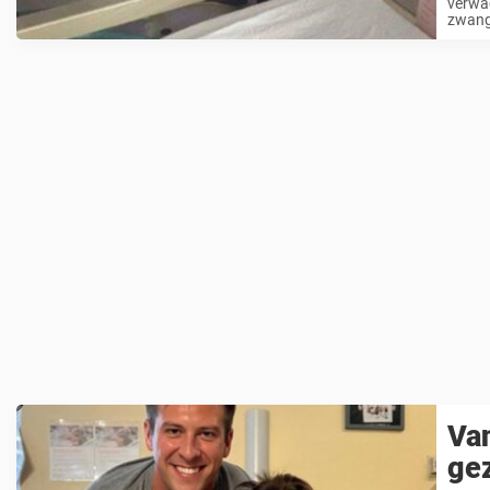
verwac
zwange
Va
ge