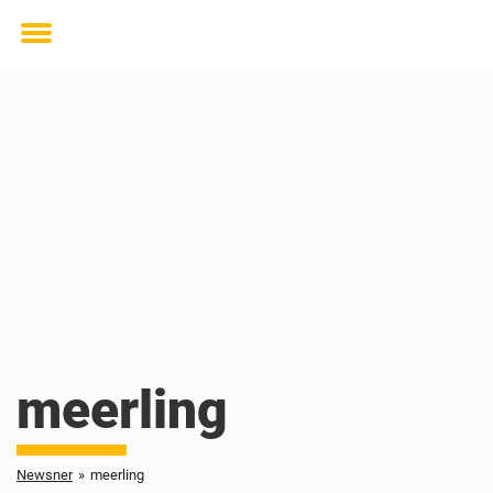
Toggle
menu
meerling
Newsner
»
meerling