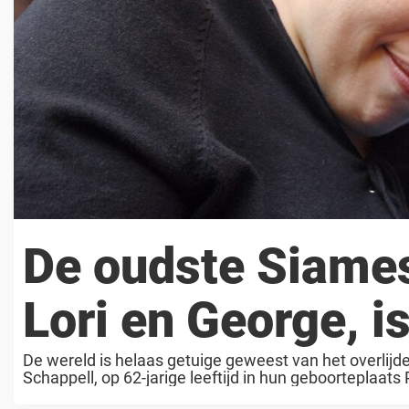
De oudste Siames
Lori en George, i
De wereld is helaas getuige geweest van het overlij
Schappell, op 62-jarige leeftijd in hun geboorteplaa
...