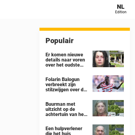
NL
Edition
Populair
Er komen nieuwe
details naar voren
over het oudste
kind in het huis in
Ohio waar 16
Folarin Balogun
kinderen werden
verbreekt zijn
achtergelaten om
stilzwijgen over de
weg te kwijnen als
controverse rond
‘verwilderde
zijn schorsing na
dieren’
Buurman met
de 4-1-nederlaag
uitzicht op de
van de VS tegen
achtertuin van het
België op het WK
‘gruwelhuis’ in
Ohio, waar 16
Een hulpverlener
kinderen ‘aan hun
die het huis
lot werden