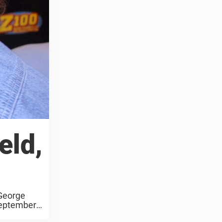
eld,
 George
 september