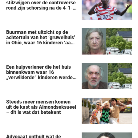
stilzwijgen over de controverse
rond zijn schorsing na de 4-1-
nederlaag van de VS tegen
België op het WK
Buurman met uitzicht op de
achtertuin van het ‘gruwelhuis’
in Ohio, waar 16 kinderen ‘aan
hun lot werden overgelaten’,
vertelt alles wat hij heeft
gezien
Een hulpverlener die het huis
binnenkwam waar 16
„verwilderde” kinderen werden
gered, vertelt wat hij zag
Steeds meer mensen komen
uit de kast als Almondseksueel
– dit is wat dat betekent
Advocaat onthult wat de