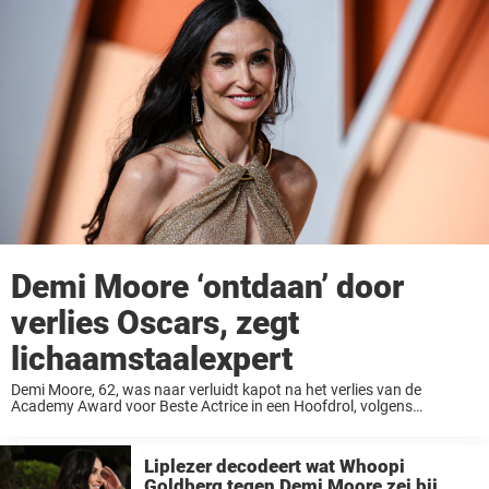
Demi Moore ‘ontdaan’ door
verlies Oscars, zegt
lichaamstaalexpert
Demi Moore, 62, was naar verluidt kapot na het verlies van de
Academy Award voor Beste Actrice in een Hoofdrol, volgens
lichaamstaalexpert Darren Stanton. Tijdens de 97e Academy Awards,
die zondagavond in Los Angeles werden ...
Liplezer decodeert wat Whoopi
Goldberg tegen Demi Moore zei bij