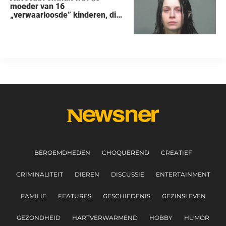
moeder van 16
„verwaarloosde” kinderen, die
uit een huis in Ohio werden
gered, als eerste zei na haar
arrestatie
BEROEMDHEDEN
CHOQUEREND
CREATIEF
CRIMINALITEIT
DIEREN
DISCUSSIE
ENTERTAINMENT
FAMILIE
FEATURES
GESCHIEDENIS
GEZINSLEVEN
GEZONDHEID
HARTVERWARMEND
HOBBY
HUMOR