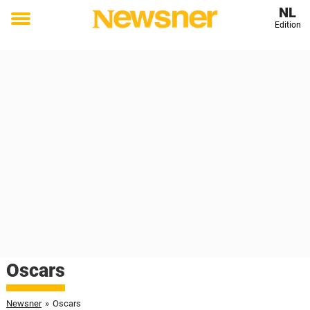
NL
Edition
Toggle
menu
Oscars
Newsner
»
Oscars