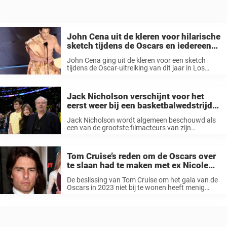
John Cena uit de kleren voor hilarische
sketch tijdens de Oscars en iedereen
zegt hetzelfde
John Cena ging uit de kleren voor een sketch
tijdens de Oscar-uitreiking van dit jaar in Los
Angeles, en het publiek vond het geweldig. De
hilarische grap – uitgevoerd in samenwerking
met gastheer Jimmy Kimmel ...
Jack Nicholson verschijnt voor het
eerst weer bij een basketbalwedstrijd-
dit is hem vandaag
Jack Nicholson wordt algemeen beschouwd als
een van de grootste filmacteurs van zijn
generatie, met iconische rollen in The Shining,
Chinatown en One Flew Over the Cuckoo’s Nest.
Lees meer: Maar voor sportfans uit LA ...
Tom Cruise’s reden om de Oscars over
te slaan had te maken met ex Nicole
Kidman en hun (v)echtscheiding
De beslissing van Tom Cruise om het gala van de
Oscars in 2023 niet bij te wonen heeft menig
sappig debat op gang gebracht, maar nu hebben
we misschien eindelijk een definitief antwoord. De
Mission ...