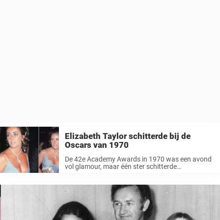
Elizabeth Taylor schitterde bij de
Oscars van 1970
De 42e Academy Awards in 1970 was een avond
vol glamour, maar één ster schitterde
ongetwijfeld feller dan alle anderen. Met haar 38
jaar was Elizabeth Taylor op het hoogtepunt van
haar schoonheid en haar ...