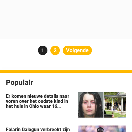
Berichten
Pagina
1
Pagina
2
Volgende
paginering
Populair
Er komen nieuwe details naar
voren over het oudste kind in
het huis in Ohio waar 16
kinderen werden achtergelaten
om weg te kwijnen als
‘verwilderde dieren’
Folarin Balogun verbreekt zijn