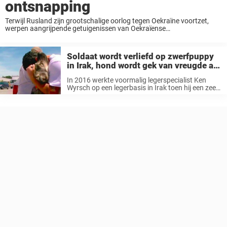
ontsnapping
Terwijl Rusland zijn grootschalige oorlog tegen Oekraïne voortzet,
werpen aangrijpende getuigenissen van Oekraïense
krijgsgevangenen licht op het onvoorstelbare leed dat velen tijdens
hun gevangenschap hebben doorstaan – en overleefd. Sommigen
kunnen niet meer praten, omdat ...
Soldaat wordt verliefd op zwerfpuppy
in Irak, hond wordt gek van vreugde als
ze elkaar opnieuw zien
In 2016 werkte voormalig legerspecialist Ken
Wyrsch op een legerbasis in Irak toen hij een zeer
ongewone vriend maakte. Op een dag zag hij
tijdens het werken een straathond in de buurt.
Het bleek een ...