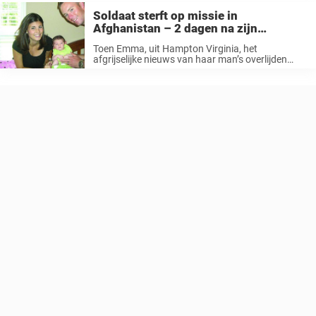
...
Soldaat sterft op missie in
Afghanistan – 2 dagen na zijn
begrafenis vindt zijn vrouw een brief
Toen Emma, uit Hampton Virginia, het
op zijn computer
afgrijselijke nieuws van haar man’s overlijden
hoorde moet ze zich radeloos hebben gevoeld. De
harde werkelijkheid dat ze nooit afscheid zou
kunnen nemen moet verschrikkelijk zijn geweest.
De onderscheiden ...