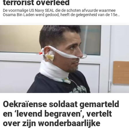
terrorist overleed
De voormalige US Navy SEAL die de schoten afvuurde waarmee
Osama Bin Laden werd gedood, heeft de gelegenheid van de 15e
verjaardag van de missie aangegrepen om enkele details te onthullen,
waaronder het codewoord dat ...
Oekraïense soldaat gemarteld
en ‘levend begraven’, vertelt
over zijn wonderbaarlijke