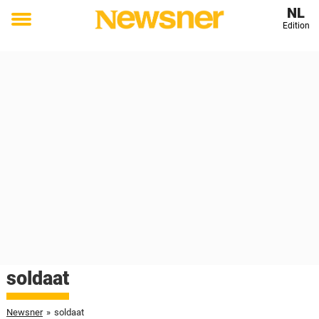
NL
Edition
Toggle
menu
soldaat
Newsner
»
soldaat