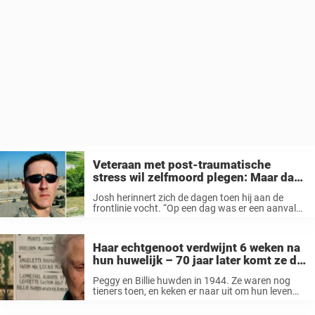
Veteraan met post-traumatische
stress wil zelfmoord plegen: Maar dan
ziet hij iets dat zijn leven redt
Josh herinnert zich de dagen toen hij aan de
frontlinie vocht. “Op een dag was er een aanval
tegen ons met mortierbommen, en er ontplofte
een op 10 meter van me. Ik liep traumatische
hersenschade ...
Haar echtgenoot verdwijnt 6 weken na
hun huwelijk – 70 jaar later komt ze de
hartverscheurende waarheid te weten
Peggy en Billie huwden in 1944. Ze waren nog
tieners toen, en keken er naar uit om hun leven
met elkaar te delen. Ze maakten plannen en
deelden hun dromen met elkaar, maar ze hadden