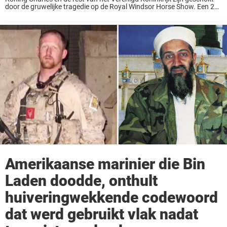
door de gruwelijke tragedie op de Royal Windsor Horse Show. Een 24-
jarig lid van de King’s Troop Royal Horse Artillery viel van haar paard,
...
Amerikaanse marinier die Bin
Laden doodde, onthult
huiveringwekkende codewoord
dat werd gebruikt vlak nadat