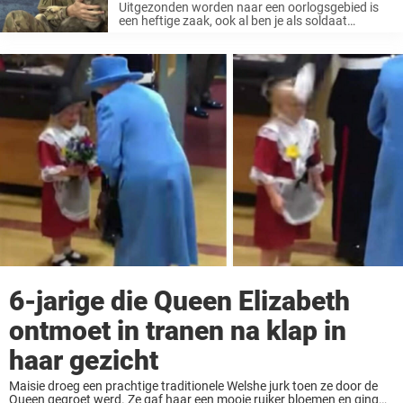
Uitgezonden worden naar een oorlogsgebied is
een heftige zaak, ook al ben je als soldaat
uitstekend voorbereid op wat er allemaal zou
kunnen gebeuren. De stress die gepaard gaat
met de constante druk en angst ...
6-jarige die Queen Elizabeth
ontmoet in tranen na klap in
haar gezicht
Maisie droeg een prachtige traditionele Welshe jurk toen ze door de
Queen gegroet werd. Ze gaf haar een mooie ruiker bloemen en ging