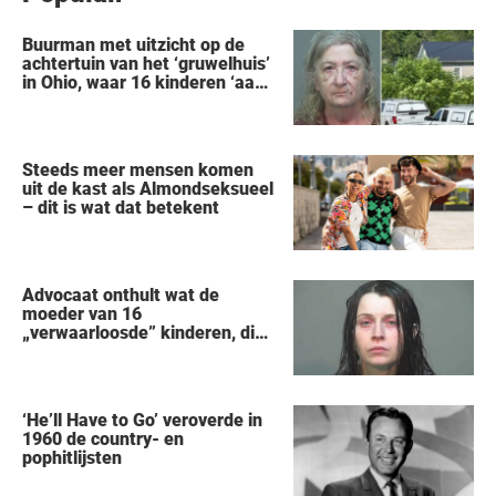
Buurman met uitzicht op de
achtertuin van het ‘gruwelhuis’
in Ohio, waar 16 kinderen ‘aan
hun lot werden overgelaten’,
vertelt alles wat hij heeft
gezien
Steeds meer mensen komen
uit de kast als Almondseksueel
– dit is wat dat betekent
Advocaat onthult wat de
moeder van 16
„verwaarloosde” kinderen, die
uit een huis in Ohio werden
gered, als eerste zei na haar
arrestatie
‘He’ll Have to Go’ veroverde in
1960 de country- en
pophitlijsten