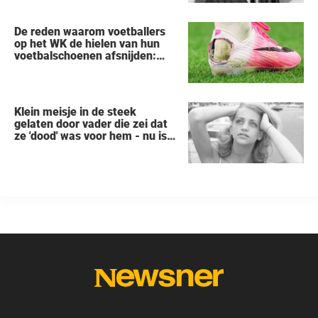
De reden waarom voetballers
op het WK de hielen van hun
voetbalschoenen afsnijden:
een vreemde trend
Klein meisje in de steek
gelaten door vader die zei dat
ze 'dood' was voor hem - nu is
ze een beroemde actrice