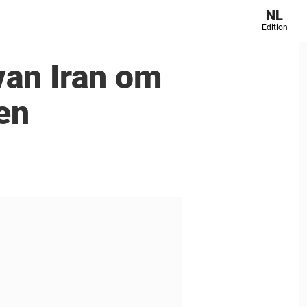
NL
Edition
van Iran om
en