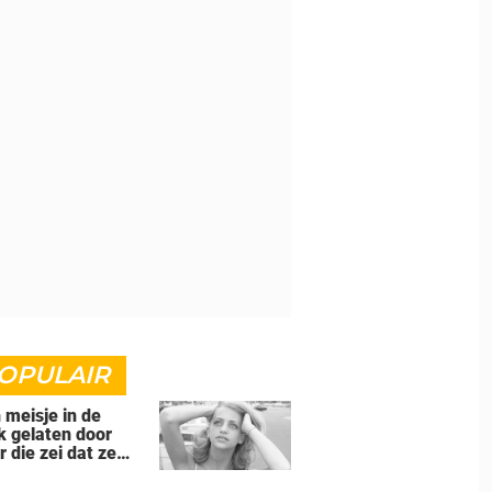
OPULAIR
n meisje in de
k gelaten door
r die zei dat ze
d' was voor hem -
s ze een beroemde