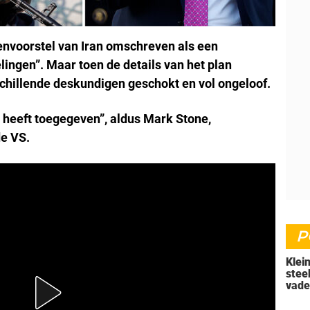
envoorstel van Iran omschreven als een
ingen”. Maar toen de details van het plan
hillende deskundigen geschokt en vol ongeloof.
g heeft toegegeven”, aldus Mark Stone,
de VS.
P
Klei
stee
vade
'doo
nu i