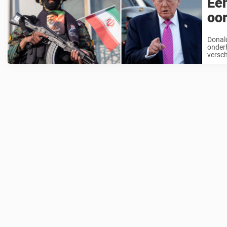
Een
oor
Donald
onderh
versch