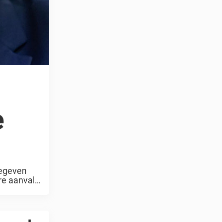
e
gegeven
re aanval