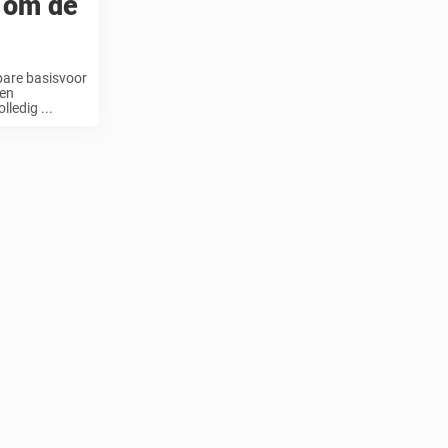
n om de
bare basisvoor
den
ledig ...