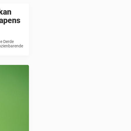
kan
wapens
de Derde
opzienbarende