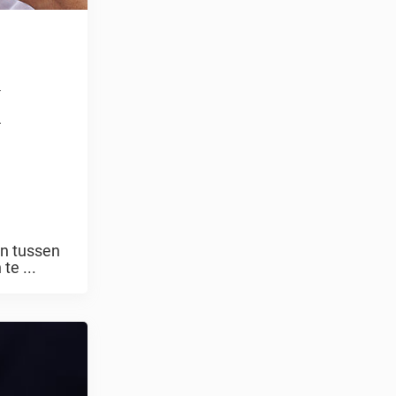
K
en tussen
te ...