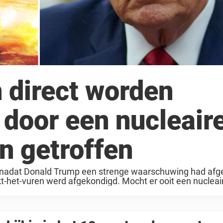
 direct worden
n door een nucleair
n getroffen
oe nadat Donald Trump een strenge waarschuwing had af
aakt-het-vuren werd afgekondigd. Mocht er ooit een nucleai