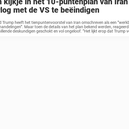
 kijkje in het 10-puntenplan van Ira
log met de VS te beëindigen
 Trump heeft het tienpuntenvoorstel van Iran omschreven als een ”werk
andelingen”. Maar toen de details van het plan bekend werden, reageer
illende deskundigen geschokt en vol ongeloof. ”Het lijkt erop dat Trump vol