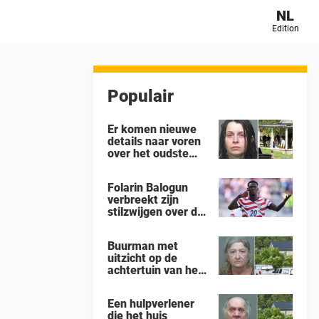
NL
Edition
Populair
Er komen nieuwe
details naar voren
over het oudste
kind in het huis in
Ohio waar 16
Folarin Balogun
kinderen werden
verbreekt zijn
achtergelaten om
stilzwijgen over de
weg te kwijnen als
controverse rond
‘verwilderde
zijn schorsing na
dieren’
Buurman met
de 4-1-nederlaag
uitzicht op de
van de VS tegen
achtertuin van het
België op het WK
‘gruwelhuis’ in
Ohio, waar 16
Een hulpverlener
kinderen ‘aan hun
die het huis
lot werden