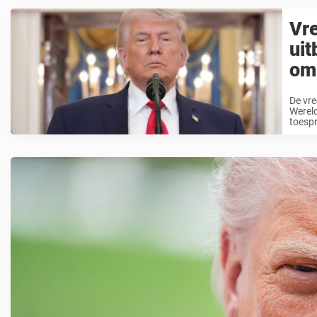
Vr
uit
om 
De vre
Wereld
toespr