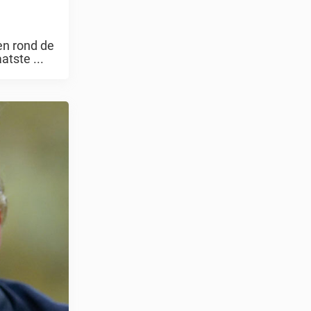
en rond de
tste ...