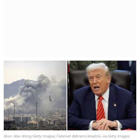
Bron: Alex Wong/Getty Images, Fatemeh Bahrami/Anadolu via Getty Images