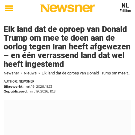
NL
Edition
Toggle
menu
Elk land dat de oproep van Donald
Trump om mee te doen aan de
oorlog tegen Iran heeft afgewezen
– en één verrassend land dat wel
heeft ingestemd
Newsner
»
Nieuws
»
Elk land dat de oproep van Donald Trump om mee te doen aan de oorlog tegen Iran heeft afgewezen – en één verrassend land dat wel heeft ingestemd
AUTHOR: NEWSNER
Bijgewerkt:
mrt 19, 2026, 11:23
Gepubliceerd:
mrt 19, 2026, 10:31