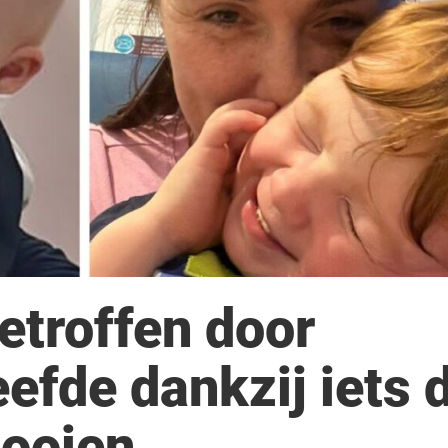
getroffen door
efde dankzij iets 
gooien