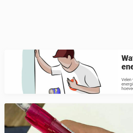
Wat
ene
Velen 
energi
hoevee