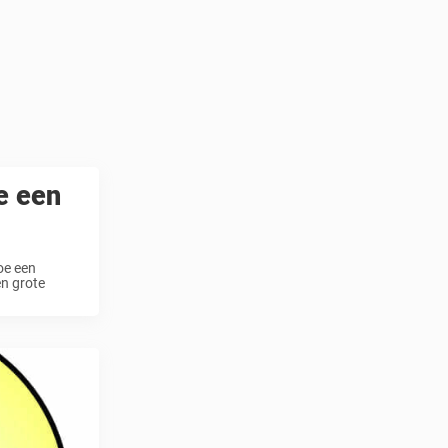
je een
oe een
en grote