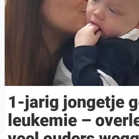
1-jarig jongetje 
leukemie – overle
veel ouders weg