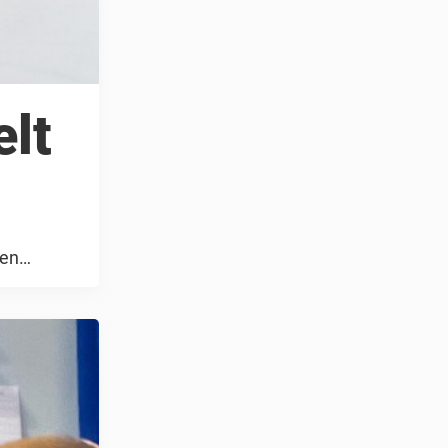
elt
een