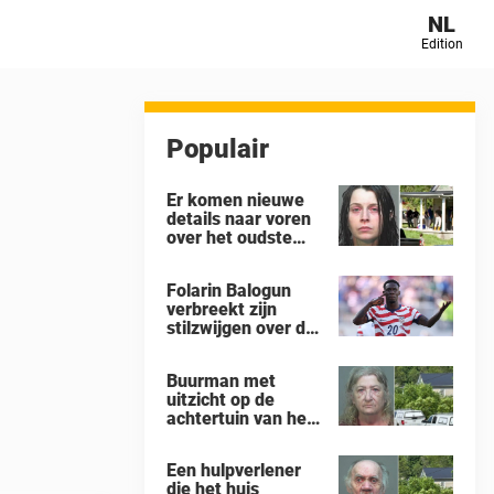
NL
Edition
Populair
Er komen nieuwe
details naar voren
over het oudste
kind in het huis in
Ohio waar 16
Folarin Balogun
kinderen werden
verbreekt zijn
achtergelaten om
stilzwijgen over de
weg te kwijnen als
controverse rond
‘verwilderde
zijn schorsing na
dieren’
Buurman met
de 4-1-nederlaag
uitzicht op de
van de VS tegen
achtertuin van het
België op het WK
‘gruwelhuis’ in
Ohio, waar 16
Een hulpverlener
kinderen ‘aan hun
die het huis
lot werden