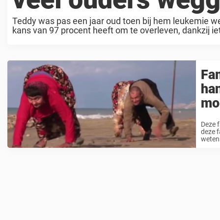
Teddy was pas een jaar oud toen bij hem leukemie w
kans van 97 procent heeft om te overleven, dankzij iet
Fam
han
mo
Deze f
deze f
weten