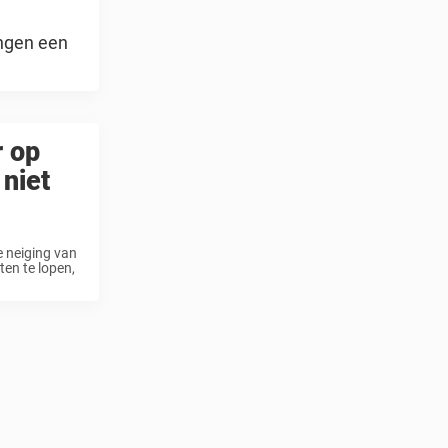
ongen een
r op
 niet
e neiging van
ten te lopen,